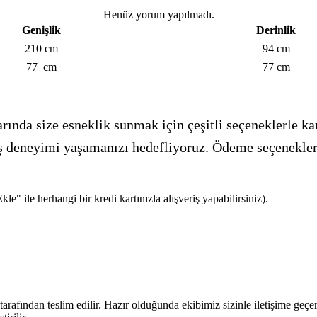
Henüz yorum yapılmadı.
Genişlik
Derinlik
210 cm
94 cm
77 cm
77 cm
ında size esneklik sunmak için çeşitli seçeneklerle kar
veriş deneyimi yaşamanızı hedefliyoruz. Ödeme seçenekle
e" ile herhangi bir kredi kartınızla alışveriş yapabilirsiniz).
arafından teslim edilir. Hazır olduğunda ekibimiz sizinle iletişime geç