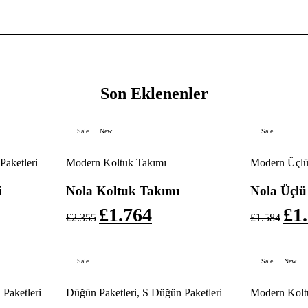
Son Eklenenler
Sale
New
Sale
Paketleri
Modern Koltuk Takımı
Modern Üçlü
i
Nola Koltuk Takımı
Nola Üçlü
£
1.764
£
1
£
2.355
£
1.584
Sale
Sale
New
Paketleri
Düğün Paketleri
,
S Düğün Paketleri
Modern Kolt