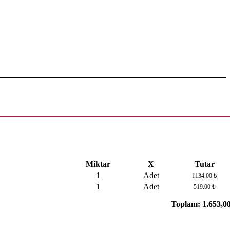
Miktar
X
Tutar
1
Adet
1134.00 ₺
1
Adet
519.00 ₺
Toplam:
1.653,0