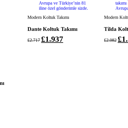
Modern Koltuk Takımı
Modern Kolt
Dante Koltuk Takımı
Tilda Kol
£
1.937
£
1
£
2.717
£
2.082
mı