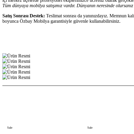
içi merkez ilçelerde profesyonel ekiplerimizce ücretsiz olarak gerçekleşt
Tüm dünyaya mobilya satışımız vardır. Dünyanın neresinde olursanız 
Satış Sonrası Destek:
Teslimat sonrası da yanınızdayız. Memnun kalma
boyunca Özbay Mobilya garantisiyle güvenle kullanabilirsiniz.
Sale
Sale