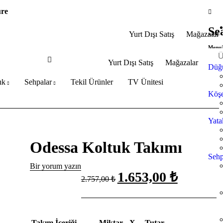
ure
Se
Yurt Dışı Satış
Mağazalar
Menu
Yurt Dışı Satış
Mağazalar
Düğü
ık
Sehpalar
Tekil Ürünler
TV Ünitesi
Köşe
Yata
Odessa Koltuk Takımı
Sehp
Bir yorum yazın
1.653,00 ₺
2.757,00 ₺
Takım İçeriği
Miktar
X
Tutar