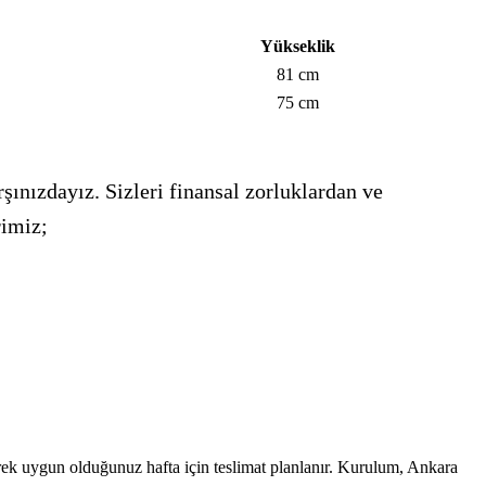
Yükseklik
81 cm
75 cm
şınızdayız. Sizleri finansal zorluklardan ve
rimiz;
erek uygun olduğunuz hafta için teslimat planlanır. Kurulum, Ankara