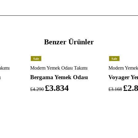
Benzer Ürünler
Sale
Sale
akımı
Modern Yemek Odası Takımı
Modern Yemek
ı
Bergama Yemek Odası
Voyager Ye
£
3.834
£
2.
£
4.290
£
3.168