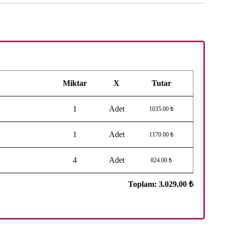
Miktar
X
Tutar
1
Adet
1035.00 ₺
1
Adet
1170.00 ₺
4
Adet
824.00 ₺
Toplam:
3.029,00 ₺