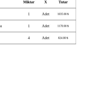
Miktar
X
Tutar
1
Adet
1035.00 ₺
sı
1
Adet
1170.00 ₺
4
Adet
824.00 ₺