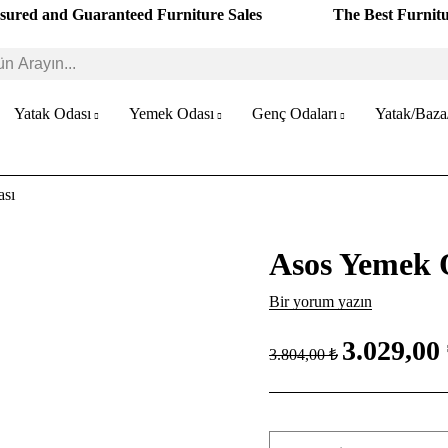
sured and Guaranteed Furniture Sales
The Best Furnit
Yatak Odası
Yemek Odası
Genç Odaları
Yatak/Baza
sı
Asos Yemek 
Bir yorum yazın
3.029,00
3.804,00 ₺