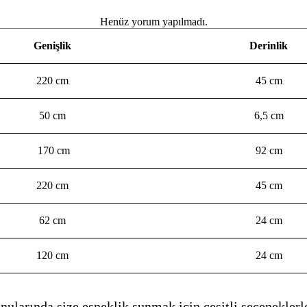
Henüz yorum yapılmadı.
Genişlik
Derinlik
220 cm
45 cm
50 cm
6,5 cm
170 cm
92 cm
220 cm
45 cm
62 cm
24 cm
120 cm
24 cm
ularında size esneklik sunmak için çeşitli seçeneklerle