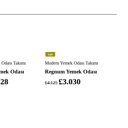
Sale
 Odası Takımı
Modern Yemek Odası Takımı
mek Odası
Regnum Yemek Odası
828
£
3.030
£
4.125