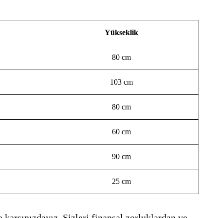
Yükseklik
80 cm
103 cm
80 cm
60 cm
90 cm
25 cm
 karşınızdayız. Sizleri finansal zorluklardan ve