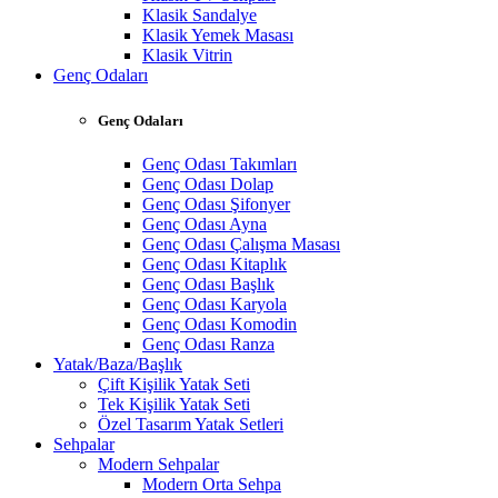
Klasik Sandalye
Klasik Yemek Masası
Klasik Vitrin
Genç Odaları
Genç Odaları
Genç Odası Takımları
Genç Odası Dolap
Genç Odası Şifonyer
Genç Odası Ayna
Genç Odası Çalışma Masası
Genç Odası Kitaplık
Genç Odası Başlık
Genç Odası Karyola
Genç Odası Komodin
Genç Odası Ranza
Yatak/Baza/Başlık
Çift Kişilik Yatak Seti
Tek Kişilik Yatak Seti
Özel Tasarım Yatak Setleri
Sehpalar
Modern Sehpalar
Modern Orta Sehpa