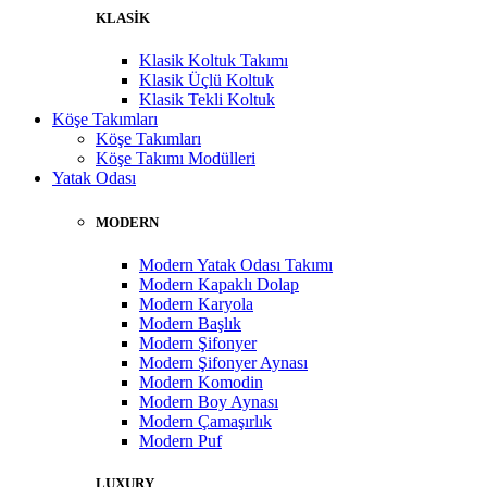
KLASİK
Klasik Koltuk Takımı
Klasik Üçlü Koltuk
Klasik Tekli Koltuk
Köşe Takımları
Köşe Takımları
Köşe Takımı Modülleri
Yatak Odası
MODERN
Modern Yatak Odası Takımı
Modern Kapaklı Dolap
Modern Karyola
Modern Başlık
Modern Şifonyer
Modern Şifonyer Aynası
Modern Komodin
Modern Boy Aynası
Modern Çamaşırlık
Modern Puf
LUXURY