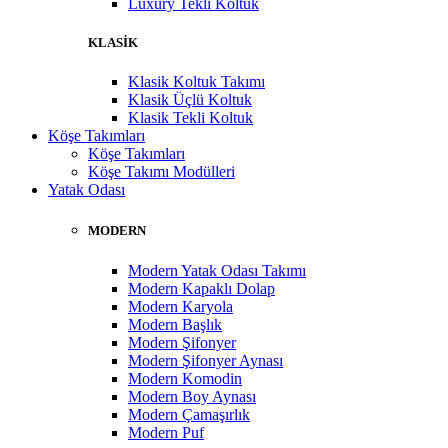
Luxury Tekli Koltuk
KLASİK
Klasik Koltuk Takımı
Klasik Üçlü Koltuk
Klasik Tekli Koltuk
Köşe Takımları
Köşe Takımları
Köşe Takımı Modülleri
Yatak Odası
MODERN
Modern Yatak Odası Takımı
Modern Kapaklı Dolap
Modern Karyola
Modern Başlık
Modern Şifonyer
Modern Şifonyer Aynası
Modern Komodin
Modern Boy Aynası
Modern Çamaşırlık
Modern Puf