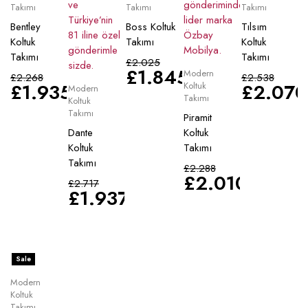
Takımı
Takımı
Takımı
Bentley
Boss Koltuk
Tılsım
Koltuk
Takımı
Koltuk
Takımı
Takımı
£
2.025
£
1.845
Modern
£
2.268
£
2.538
£
1.935
£
2.070
Koltuk
Modern
Takımı
Koltuk
Takımı
Piramit
Dante
Koltuk
Koltuk
Takımı
Takımı
£
2.288
£
2.010
£
2.717
£
1.937
Sale
Modern
Koltuk
Takımı