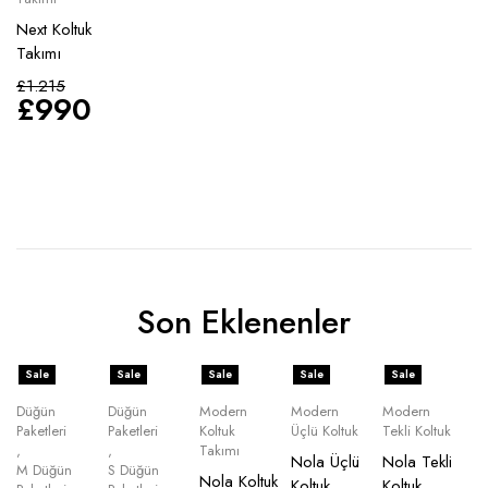
Next Koltuk
Takımı
£
1.215
£
990
Son Eklenenler
Sale
Sale
Sale
Sale
Sale
Düğün
Düğün
Modern
Modern
Modern
Paketleri
Paketleri
Koltuk
Üçlü Koltuk
Tekli Koltuk
,
,
Takımı
Nola Üçlü
Nola Tekli
M Düğün
S Düğün
Nola Koltuk
Koltuk
Koltuk