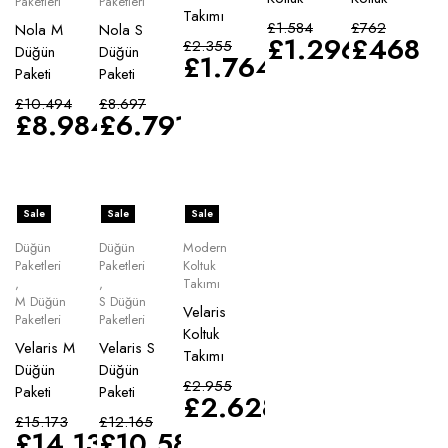
Paketleri
Paketleri
Takımı
£
1.584
£
762
Nola M
Nola S
£
1.296
£
468
£
2.355
Düğün
Düğün
£
1.764
Paketi
Paketi
£
10.494
£
8.697
£
8.984
£
6.791
Sale
Sale
Sale
Düğün
Düğün
Modern
Paketleri
Paketleri
Koltuk
,
,
Takımı
M Düğün
S Düğün
Velaris
Paketleri
Paketleri
Koltuk
Velaris M
Velaris S
Takımı
Düğün
Düğün
£
2.955
Paketi
Paketi
£
2.628
£
15.173
£
12.165
£
14.135
£
10.583