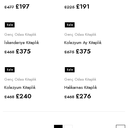
£
197
£
191
£
477
£
225
Sale
Sale
Genç Odası Kitaplık
Genç Odası Kitaplık
İskenderiye Kitaplık
Kolezyum Ay Kitaplık
£
375
£
375
£
468
£
675
Sale
Sale
Genç Odası Kitaplık
Genç Odası Kitaplık
Kolezyum Kitaplık
Halikarnas Kitaplık
£
240
£
276
£
468
£
468