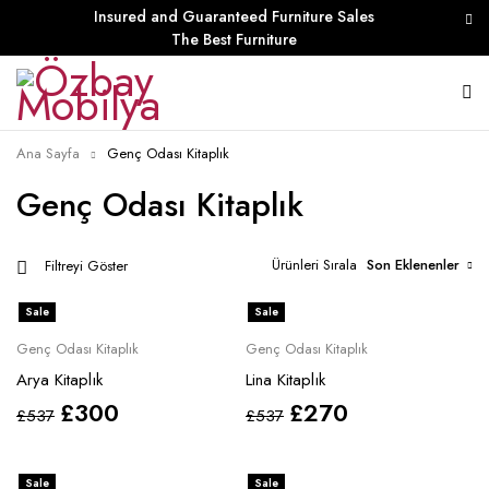
Insured and Guaranteed Furniture Sales
The Best Furniture
Ana Sayfa
Genç Odası Kitaplık
Genç Odası Kitaplık
Ürünleri Sırala
Son Eklenenler
Filtreyi Göster
Sale
Sale
Genç Odası Kitaplık
Genç Odası Kitaplık
Arya Kitaplık
Lina Kitaplık
£
300
£
270
£
537
£
537
Sale
Sale