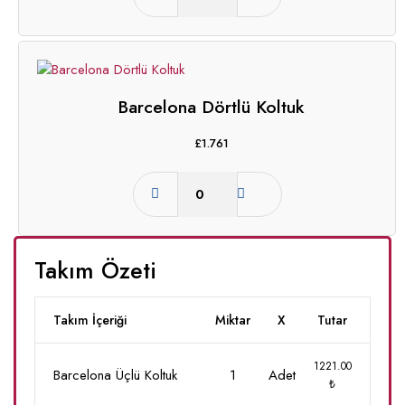
Barcelona Dörtlü Koltuk
£
1.761
Takım Özeti
Takım İçeriği
Miktar
X
Tutar
1221.00
Barcelona Üçlü Koltuk
1
Adet
₺