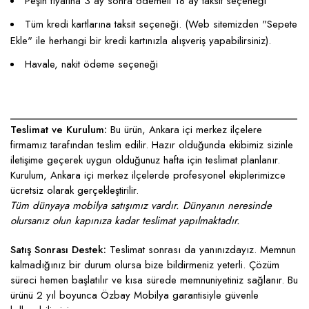
Peşin fiyatına 3 ay sonra ödemeli 18 ay taksit seçeneği
Tüm kredi kartlarına taksit seçeneği. (Web sitemizden "Sepete
Ekle" ile herhangi bir kredi kartınızla alışveriş yapabilirsiniz).
Havale, nakit ödeme seçeneği
____________________________________________________
Teslimat ve Kurulum:
Bu ürün, Ankara içi merkez ilçelere
firmamız tarafından teslim edilir. Hazır olduğunda ekibimiz sizinle
iletişime geçerek uygun olduğunuz hafta için teslimat planlanır.
Kurulum, Ankara içi merkez ilçelerde profesyonel ekiplerimizce
ücretsiz olarak gerçekleştirilir.
Tüm dünyaya mobilya satışımız vardır. Dünyanın neresinde
olursanız olun kapınıza kadar teslimat yapılmaktadır.
Satış Sonrası Destek:
Teslimat sonrası da yanınızdayız. Memnun
kalmadığınız bir durum olursa bize bildirmeniz yeterli. Çözüm
süreci hemen başlatılır ve kısa sürede memnuniyetiniz sağlanır. Bu
ürünü 2 yıl boyunca Özbay Mobilya garantisiyle güvenle