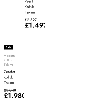
Pearl
Koltuk
Takımı
£
2.397
£
1.497
Sale
Modern
Koltuk
Takımı
Zerafet
Koltuk
Takımı
£
3.048
£
1.980