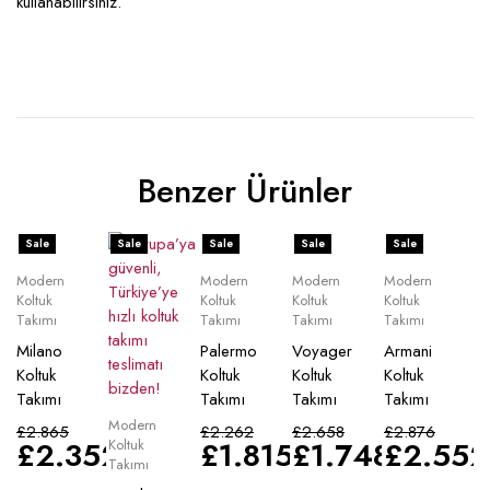
kullanabilirsiniz.
Benzer Ürünler
Sale
Sale
Sale
Sale
Sale
Modern
Modern
Modern
Modern
Koltuk
Koltuk
Koltuk
Koltuk
Takımı
Takımı
Takımı
Takımı
Milano
Palermo
Voyager
Armani
Koltuk
Koltuk
Koltuk
Koltuk
Takımı
Takımı
Takımı
Takımı
Modern
£
2.865
£
2.262
£
2.658
£
2.876
£
2.352
£
1.815
£
1.748
£
2.552
Koltuk
Takımı