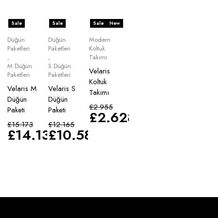
Sale
Sale
Sale
New
Düğün
Düğün
Modern
Paketleri
Paketleri
Koltuk
,
,
Takımı
M Düğün
S Düğün
Velaris
Paketleri
Paketleri
Koltuk
Velaris M
Velaris S
Takımı
Düğün
Düğün
£
2.955
Paketi
Paketi
£
2.628
£
15.173
£
12.165
£
14.135
£
10.583