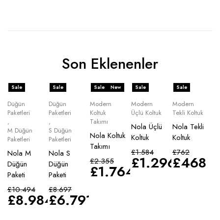
Son Eklenenler
Sale
Sale
Sale
New
Sale
Sale
Düğün
Düğün
Modern
Modern
Modern
Paketleri
Paketleri
Koltuk
Üçlü Koltuk
Tekli Koltuk
,
,
Takımı
Nola Üçlü
Nola Tekli
M Düğün
S Düğün
Nola Koltuk
Koltuk
Koltuk
Paketleri
Paketleri
Takımı
£
1.584
£
762
Nola M
Nola S
£
1.296
£
468
£
2.355
Düğün
Düğün
£
1.764
Paketi
Paketi
£
10.494
£
8.697
£
8.984
£
6.791