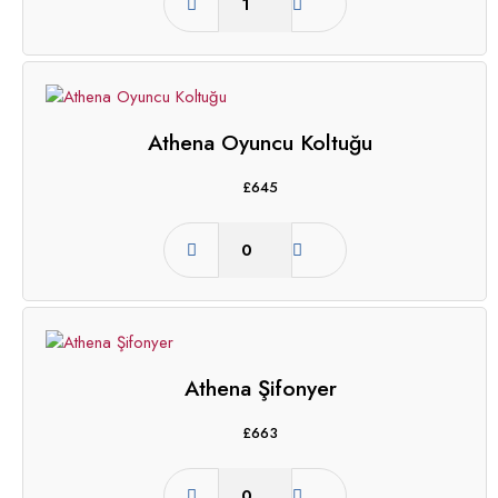
Athena Oyuncu Koltuğu
£
645
Athena Şifonyer
£
663