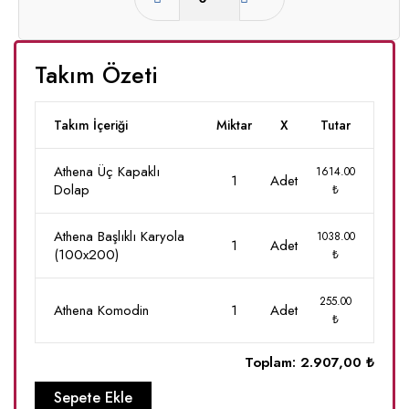
Takım Özeti
Takım İçeriği
Miktar
X
Tutar
Athena Üç Kapaklı
1614.00
1
Adet
Dolap
₺
Athena Başlıklı Karyola
1038.00
1
Adet
(100x200)
₺
255.00
Athena Komodin
1
Adet
₺
Toplam:
2.907,00 ₺
Sepete Ekle