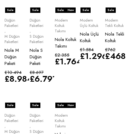
Sale
Sale
Sale
New
Sale
Sale
Düğün
Düğün
Modern
Modern
Modern
Paketleri
Paketleri
Koltuk
Üçlü Koltuk
Tekli Koltuk
,
,
Takımı
Nola Üçlü
Nola Tekli
M Düğün
S Düğün
Nola Koltuk
Koltuk
Koltuk
Paketleri
Paketleri
Takımı
£
1.584
£
762
Nola M
Nola S
£
1.296
£
468
£
2.355
Düğün
Düğün
£
1.764
Paketi
Paketi
£
10.494
£
8.697
£
8.984
£
6.791
Sale
Sale
Sale
New
Düğün
Düğün
Modern
Paketleri
Paketleri
Koltuk
,
,
Takımı
M Düğün
S Düğün