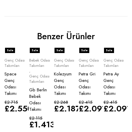
Benzer Ürünler
Sale
Sale
Sale
Sale
Sale
Genç Odası
Bebek Odası
Genç Odası
Genç Odası
Genç Odası
Takımları
Takımları
Takımları
Takımları
Takımları
,
Space
Kolezyum
Petra Gri
Petra Ay
Genç Odası
Genç
Genç
Genç
Genç
Takımları
Odası
Odası
Odası
Odası
Gb Berlin
Takımı
Takımı
Takımı
Takımı
Bebek
£
2.715
£
2.268
£
2.415
£
2.415
Odası
£
2.550
£
2.187
£
2.091
£
2.091
Takımı
£
2.115
£
1.413