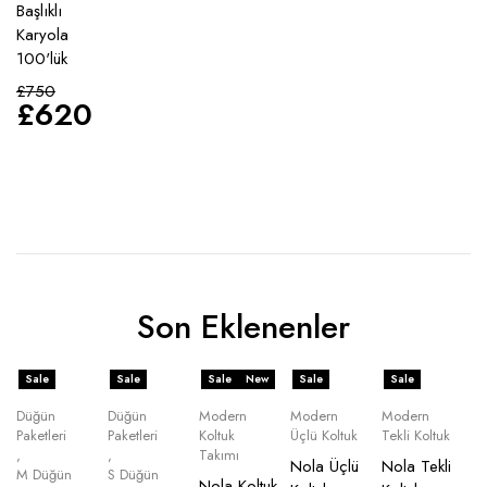
Başlıklı
Karyola
100'lük
£
750
£
620
Son Eklenenler
Sale
Sale
Sale
New
Sale
Sale
Düğün
Düğün
Modern
Modern
Modern
Paketleri
Paketleri
Koltuk
Üçlü Koltuk
Tekli Koltuk
,
,
Takımı
Nola Üçlü
Nola Tekli
M Düğün
S Düğün
Nola Koltuk