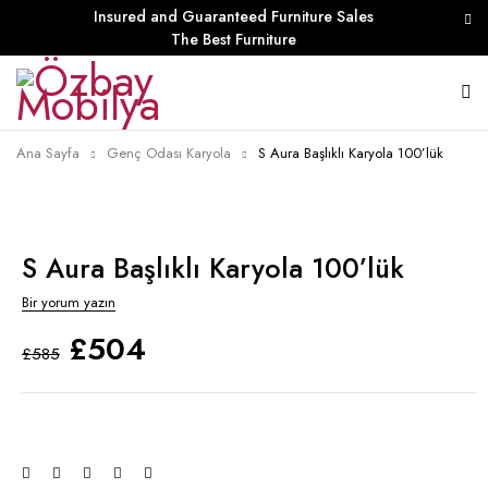
Insured and Guaranteed Furniture Sales
The Best Furniture
Ana Sayfa
Genç Odası Karyola
S Aura Başlıklı Karyola 100’lük
S Aura Başlıklı Karyola 100’lük
Bir yorum yazın
£
504
£
585