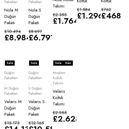
Koltuk
Koltuk
Paketleri
Paketleri
Takımı
£
1.584
£
762
Nola M
Nola S
£
1.296
£
468
£
2.355
Düğün
Düğün
£
1.764
Paketi
Paketi
£
10.494
£
8.697
£
8.984
£
6.791
Sale
Sale
Sale
New
Düğün
Düğün
Modern
Paketleri
Paketleri
Koltuk
,
,
Takımı
M Düğün
S Düğün
Velaris
Paketleri
Paketleri
Koltuk
Velaris M
Velaris S
Takımı
Düğün
Düğün
£
2.955
Paketi
Paketi
£
2.628
£
15.173
£
12.165