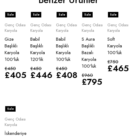
Sale
Sale
Sale
Sale
Sale
Genç Odası
Genç Odası
Genç Odası
Genç Odası
Genç Odası
Karyola
Karyola
Karyola
Karyola
Karyola
Gize
Babil
Babil
S Aura
Soft
Başlıklı
Başlıklı
Başlıklı
Başlıklı
Karyola
Karyola
Karyola
Karyola
Bazalı
100'lük
100'lük
120'lik
100'lük
Karyola
£
750
£
465
100'lük
£
450
£
450
£
450
£
405
£
446
£
408
£
960
£
795
Sale
Genç Odası
Karyola
İskenderiye