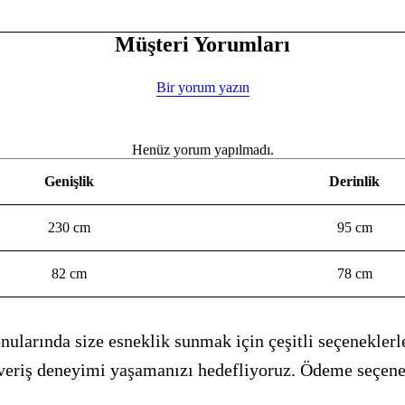
Müşteri Yorumları
Bir yorum yazın
Henüz yorum yapılmadı.
Genişlik
Derinlik
230 cm
95 cm
82 cm
78 cm
ularında size esneklik sunmak için çeşitli seçeneklerle
alışveriş deneyimi yaşamanızı hedefliyoruz. Ödeme seçen