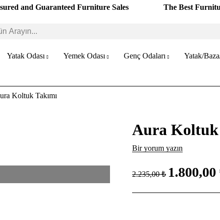
sured and Guaranteed Furniture Sales
The Best Furnit
Yatak Odası
Yemek Odası
Genç Odaları
Yatak/Baza
ura Koltuk Takımı
Aura Koltuk
Bir yorum yazın
1.800,00
2.235,00 ₺