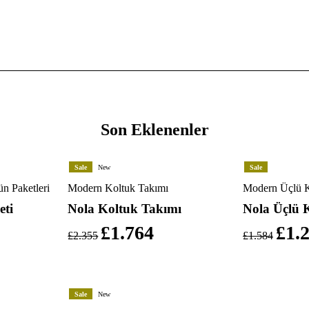
Son Eklenenler
Sale
New
Sale
n Paketleri
Modern Koltuk Takımı
Modern Üçlü K
eti
Nola Koltuk Takımı
Nola Üçlü 
£
1.764
£
1.
£
2.355
£
1.584
Sale
New