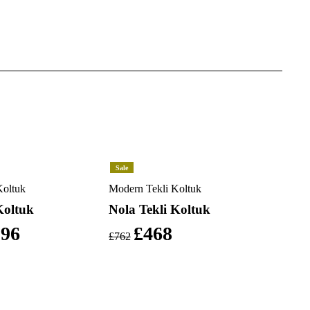
Sale
oltuk
Modern Tekli Koltuk
Koltuk
Nola Tekli Koltuk
296
£
468
£
762