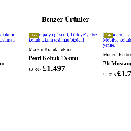
Benzer Ürünler
Sale
Sale
Modern Koltuk Takımı
Modern Koltuk
Pearl Koltuk Takımı
mı
Blt Mustan
£
1.497
£
2.397
£
1.
£
2.025