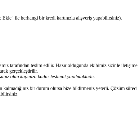
kle" ile herhangi bir kredi kartınızla alışveriş yapabilirsiniz).
_
mız tarafından teslim edilir. Hazır olduğunda ekibimiz sizinle iletişim
rak gerçekleştirilir.
anız olun kapınıza kadar teslimat yapılmaktadır.
kalmadığınız bir durum olursa bize bildirmeniz yeterli. Çözüm süreci 
ilirsiniz.