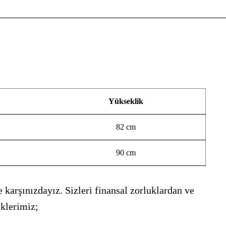
Yükseklik
82 cm
90 cm
 karşınızdayız. Sizleri finansal zorluklardan ve
eklerimiz;