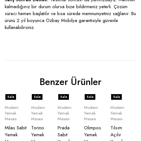
kalmadığınız bir durum olursa bize bildirmeniz yeterli. Çözüm
süreci hemen başlatılır ve kısa sürede memnuniyetiniz sağlanır. Bu
ürünü 2 yıl boyunca Özbay Mobilya garantisiyle güvenle
kullanabilirsiniz.
Benzer Ürünler
Sale
Sale
Sale
Sale
Sale
Modern
Modern
Modern
Modern
Modern
Yemek
Yemek
Yemek
Yemek
Yemek
Masası
Masası
Masası
Masası
Masası
Milas Sabit
Torino
Prada
Olimpos
Tılsım
Yemek
Yemek
Sabit
Yemek
Açılır