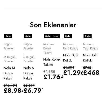
Son Eklenenler
Sale
Sale
Sale
New
Sale
Sale
Düğün
Düğün
Modern
Modern
Modern
Paketleri
Paketleri
Koltuk
Üçlü Koltuk
Tekli Koltuk
,
,
Takımı
Nola Üçlü
Nola Tekli
M Düğün
S Düğün
Nola Koltuk
Koltuk
Koltuk
Paketleri
Paketleri
Takımı
£
1.584
£
762
Nola M
Nola S
£
1.296
£
468
£
2.355
Düğün
Düğün
£
1.764
Paketi
Paketi
£
10.494
£
8.697
£
8.984
£
6.791