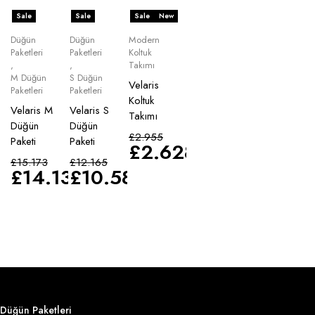
Sale
Sale
Sale
New
Düğün
Düğün
Modern
Paketleri
Paketleri
Koltuk
,
,
Takımı
M Düğün
S Düğün
Velaris
Paketleri
Paketleri
Koltuk
Velaris M
Velaris S
Takımı
Düğün
Düğün
£
2.955
Paketi
Paketi
£
2.628
£
15.173
£
12.165
£
14.135
£
10.583
Düğün Paketleri