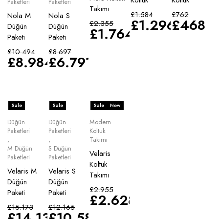
Paketleri
Paketleri
Takımı
£
1.584
£
762
Nola M
Nola S
£
1.296
£
468
£
2.355
Düğün
Düğün
£
1.764
Paketi
Paketi
£
10.494
£
8.697
£
8.984
£
6.791
Sale
Sale
Sale
New
Düğün
Düğün
Modern
Paketleri
Paketleri
Koltuk
,
,
Takımı
M Düğün
S Düğün
Velaris
Paketleri
Paketleri
Koltuk
Velaris M
Velaris S
Takımı
Düğün
Düğün
£
2.955
Paketi
Paketi
£
2.628
£
15.173
£
12.165
£
14.135
£
10.583