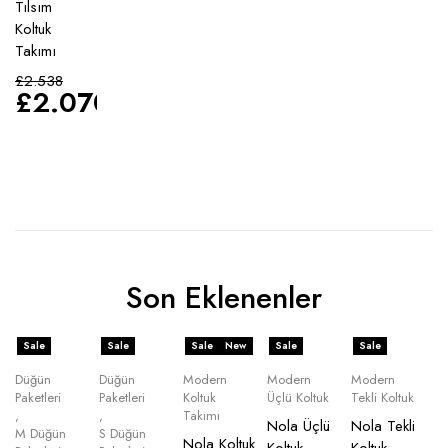
Tılsım
Koltuk
Takımı
£
2.538
£
2.070
Son Eklenenler
Sale
Sale
Sale
New
Sale
Sale
Düğün
Düğün
Modern
Modern
Modern
Paketleri
Paketleri
Koltuk
Üçlü Koltuk
Tekli Koltuk
,
,
Takımı
Nola Üçlü
Nola Tekli
M Düğün
S Düğün
Nola Koltuk
Koltuk
Koltuk