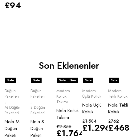
£
94
Son Eklenenler
Sale
Sale
Sale
New
Sale
Sale
Düğün
Düğün
Modern
Modern
Modern
Paketleri
Paketleri
Koltuk
Üçlü Koltuk
Tekli Koltuk
,
,
Takımı
Nola Üçlü
Nola Tekli
M Düğün
S Düğün
Nola Koltuk
Koltuk
Koltuk
Paketleri
Paketleri
Takımı
£
1.584
£
762
Nola M
Nola S
£
1.296
£
468
£
2.355
Düğün
Düğün
£
1.764
Paketi
Paketi