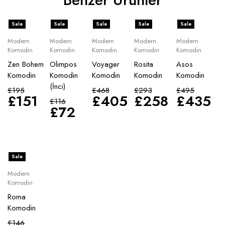
Sale
Sale
Sale
Sale
Sale
Modern
Modern
Modern
Modern
Modern
Komodin
Komodin
Komodin
Komodin
Komodin
Zen Bohem
Olimpos
Voyager
Rosita
Asos
Komodin
Komodin
Komodin
Komodin
Komodin
(İnci)
£
195
£
468
£
293
£
495
£
151
£
405
£
258
£
435
£
116
£
72
Sale
Modern
Komodin
Roma
Komodin
£
146