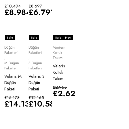
£
10.494
£
8.697
£
8.984
£
6.791
Sale
Sale
Sale
New
Düğün
Düğün
Modern
Paketleri
Paketleri
Koltuk
,
,
Takımı
M Düğün
S Düğün
Velaris
Paketleri
Paketleri
Koltuk
Velaris M
Velaris S
Takımı
Düğün
Düğün
£
2.955
Paketi
Paketi
£
2.628
£
15.173
£
12.165
£
14.135
£
10.583