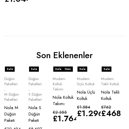
Son Eklenenler
Sale
Sale
Sale
New
Sale
Sale
Düğün
Düğün
Modern
Modern
Modern
Paketleri
Paketleri
Koltuk
Üçlü Koltuk
Tekli Koltuk
,
,
Takımı
Nola Üçlü
Nola Tekli
M Düğün
S Düğün
Nola Koltuk
Koltuk
Koltuk
Paketleri
Paketleri
Takımı
£
1.584
£
762
Nola M
Nola S
£
1.296
£
468
£
2.355
Düğün
Düğün
£
1.764
Paketi
Paketi
£
10.494
£
8.697