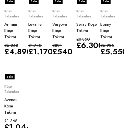
Sale
Sale
Sale
Sale
Sale
Köşe
Köşe
Köşe
Köşe
Köşe
Takımları
Takımları
Takımları
Takımları
Takımları
Armani
Levante
Varşova
Seray Köşe
Bonny
Köşe
Köşe
Köşe
Takımı
Köşe
Takımı
Takımı
Takımı
Takımı
£
8.850
£
6.300
£
5.268
£
1.740
£
891
£
5.985
£
4.890
£
1.170
£
540
£
5.550
Sale
Köşe
Takımları
Aveneü
Köşe
Takımı
£
1.368
£
1.044