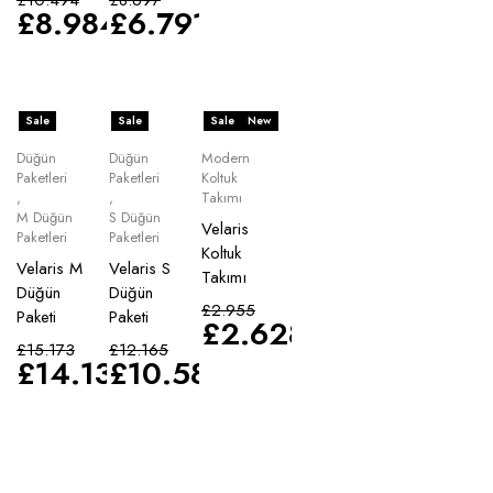
£
8.984
£
6.791
Sale
Sale
Sale
New
Düğün
Düğün
Modern
Paketleri
Paketleri
Koltuk
,
,
Takımı
M Düğün
S Düğün
Velaris
Paketleri
Paketleri
Koltuk
Velaris M
Velaris S
Takımı
Düğün
Düğün
£
2.955
Paketi
Paketi
£
2.628
£
15.173
£
12.165
£
14.135
£
10.583