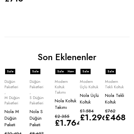
Son Eklenenler
Sale
Sale
Sale
New
Sale
Sale
Düğün
Düğün
Modern
Modern
Modern
Paketleri
Paketleri
Koltuk
Üçlü Koltuk
Tekli Koltuk
,
,
Takımı
Nola Üçlü
Nola Tekli
M Düğün
S Düğün
Nola Koltuk
Koltuk
Koltuk
Paketleri
Paketleri
Takımı
£
1.584
£
762
Nola M
Nola S
£
1.296
£
468
£
2.355
Düğün
Düğün
£
1.764
Paketi
Paketi
£
10.494
£
8.697