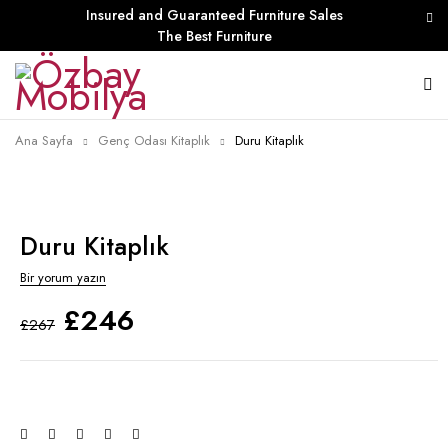
Insured and Guaranteed Furniture Sales
The Best Furniture
Ana Sayfa
Genç Odası Kitaplık
Duru Kitaplık
Duru Kitaplık
Bir yorum yazın
£
246
£
267