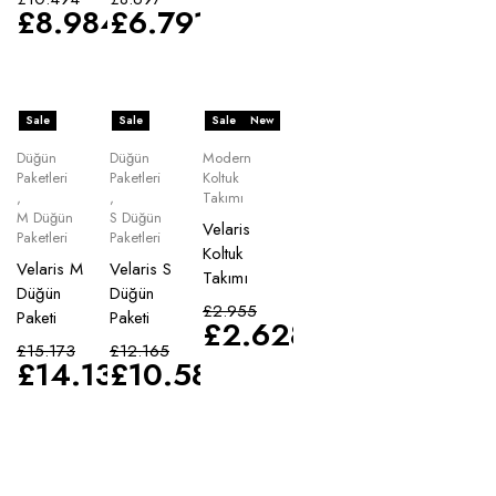
£
8.984
£
6.791
Sale
Sale
Sale
New
Düğün
Düğün
Modern
Paketleri
Paketleri
Koltuk
,
,
Takımı
M Düğün
S Düğün
Velaris
Paketleri
Paketleri
Koltuk
Velaris M
Velaris S
Takımı
Düğün
Düğün
£
2.955
Paketi
Paketi
£
2.628
£
15.173
£
12.165
£
14.135
£
10.583