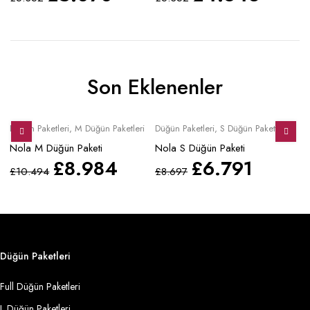
Son Eklenenler
Sale
Sale
S
Düğün Paketleri
,
M Düğün Paketleri
Düğün Paketleri
,
S Düğün Paketleri
Mo
Nola M Düğün Paketi
Nola S Düğün Paketi
No
£
8.984
£
6.791
£
10.494
£
8.697
£
Düğün Paketleri
Full Düğün Paketleri
L Düğün Paketleri