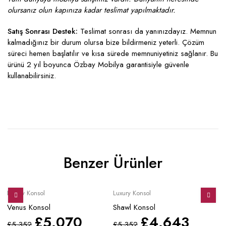
olursanız olun kapınıza kadar teslimat yapılmaktadır.
Satış Sonrası Destek:
Teslimat sonrası da yanınızdayız. Memnun
kalmadığınız bir durum olursa bize bildirmeniz yeterli. Çözüm
süreci hemen başlatılır ve kısa sürede memnuniyetiniz sağlanır. Bu
ürünü 2 yıl boyunca Özbay Mobilya garantisiyle güvenle
kullanabilirsiniz.
Benzer Ürünler
Sale
Sale
S
Luxury Konsol
Luxury Konsol
Lu
Venus Konsol
Shawl Konsol
As
£
5.070
£
4.643
£
5.352
£
5.352
£