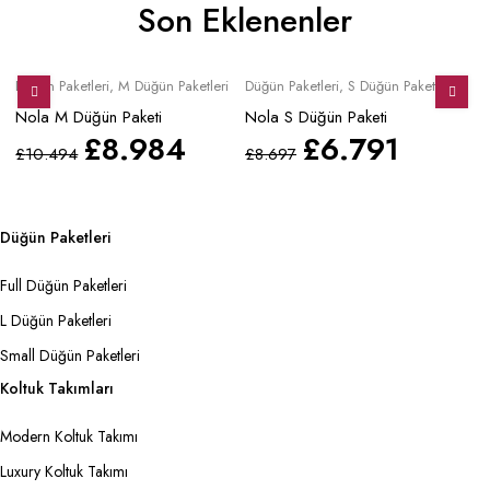
Son Eklenenler
Sale
Sale
S
Düğün Paketleri
,
M Düğün Paketleri
Düğün Paketleri
,
S Düğün Paketleri
Mo
Nola M Düğün Paketi
Nola S Düğün Paketi
No
£
8.984
£
6.791
£
10.494
£
8.697
£
Düğün Paketleri
Full Düğün Paketleri
L Düğün Paketleri
Small Düğün Paketleri
Koltuk Takımları
Modern Koltuk Takımı
Luxury Koltuk Takımı