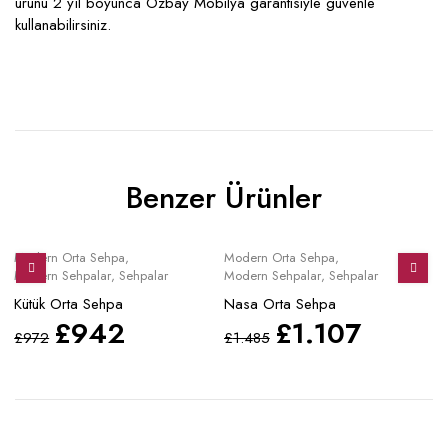
ürünü 2 yıl boyunca Özbay Mobilya garantisiyle güvenle
kullanabilirsiniz.
Benzer Ürünler
Sale
Sale
S
Modern Orta Sehpa
,
Modern Orta Sehpa
,
Mo
Modern Sehpalar
,
Sehpalar
Modern Sehpalar
,
Sehpalar
Mo
Kütük Orta Sehpa
Nasa Orta Sehpa
Ta
£
942
£
1.107
£
972
£
1.485
£