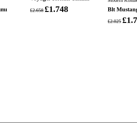
Modern Koltuk
£
1.748
ımı
Blt Mustan
£
2.658
£
1.
£
2.025