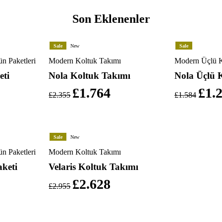
Son Eklenenler
Sale
New
Sale
n Paketleri
Modern Koltuk Takımı
Modern Üçlü K
eti
Nola Koltuk Takımı
Nola Üçlü 
£
1.764
£
1.
£
2.355
£
1.584
Sale
New
n Paketleri
Modern Koltuk Takımı
aketi
Velaris Koltuk Takımı
£
2.628
£
2.955