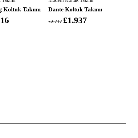
 Takımı
Modern Koltuk Takımı
g Koltuk Takımı
Dante Koltuk Takımı
716
£
1.937
£
2.717