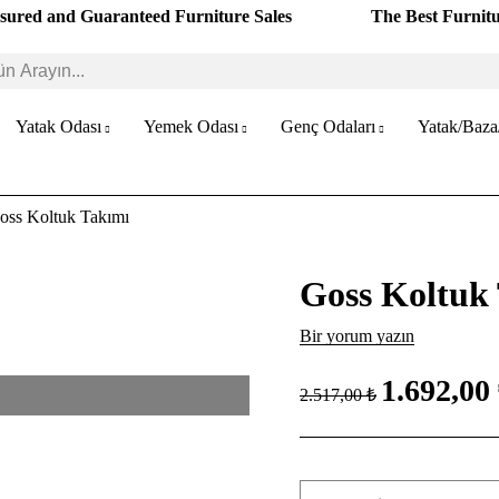
sured and Guaranteed Furniture Sales
The Best Furnit
Yatak Odası
Yemek Odası
Genç Odaları
Yatak/Baza
oss Koltuk Takımı
Goss Koltuk
Bir yorum yazın
1.692,00
2.517,00 ₺