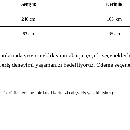
Genişlik
Derinlik
240 cm
103 cm
83 cm
85 cm
ularında size esneklik sunmak için çeşitli seçeneklerle
alışveriş deneyimi yaşamanızı hedefliyoruz. Ödeme seçen
kle" ile herhangi bir kredi kartınızla alışveriş yapabilirsiniz).