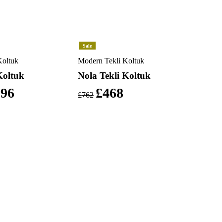
Sale
oltuk
Modern Tekli Koltuk
Koltuk
Nola Tekli Koltuk
296
£
468
£
762