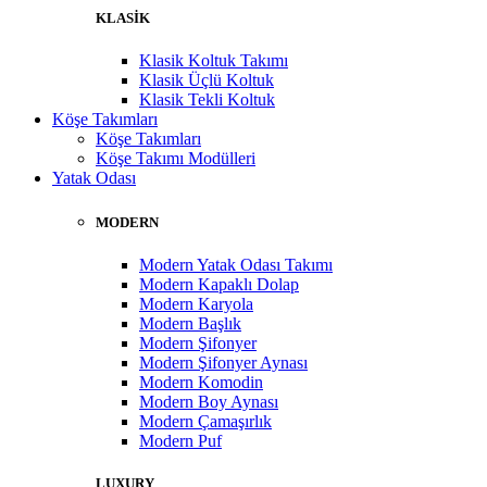
KLASİK
Klasik Koltuk Takımı
Klasik Üçlü Koltuk
Klasik Tekli Koltuk
Köşe Takımları
Köşe Takımları
Köşe Takımı Modülleri
Yatak Odası
MODERN
Modern Yatak Odası Takımı
Modern Kapaklı Dolap
Modern Karyola
Modern Başlık
Modern Şifonyer
Modern Şifonyer Aynası
Modern Komodin
Modern Boy Aynası
Modern Çamaşırlık
Modern Puf
LUXURY