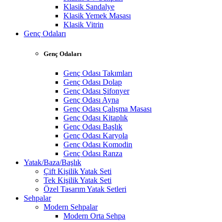
Klasik Sandalye
Klasik Yemek Masası
Klasik Vitrin
Genç Odaları
Genç Odaları
Genç Odası Takımları
Genç Odası Dolap
Genç Odası Şifonyer
Genç Odası Ayna
Genç Odası Çalışma Masası
Genç Odası Kitaplık
Genç Odası Başlık
Genç Odası Karyola
Genç Odası Komodin
Genç Odası Ranza
Yatak/Baza/Başlık
Çift Kişilik Yatak Seti
Tek Kişilik Yatak Seti
Özel Tasarım Yatak Setleri
Sehpalar
Modern Sehpalar
Modern Orta Sehpa