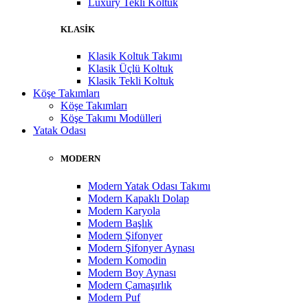
Luxury Tekli Koltuk
KLASİK
Klasik Koltuk Takımı
Klasik Üçlü Koltuk
Klasik Tekli Koltuk
Köşe Takımları
Köşe Takımları
Köşe Takımı Modülleri
Yatak Odası
MODERN
Modern Yatak Odası Takımı
Modern Kapaklı Dolap
Modern Karyola
Modern Başlık
Modern Şifonyer
Modern Şifonyer Aynası
Modern Komodin
Modern Boy Aynası
Modern Çamaşırlık
Modern Puf