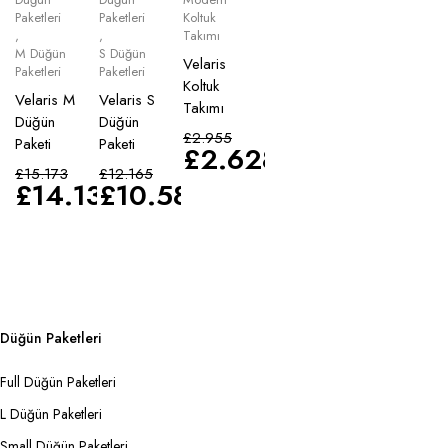
Paketleri
Paketleri
Koltuk
,
,
Takımı
M Düğün
S Düğün
Velaris
Paketleri
Paketleri
Koltuk
Velaris M
Velaris S
Takımı
Düğün
Düğün
£
2.955
Paketi
Paketi
£
2.628
£
15.173
£
12.165
£
14.135
£
10.583
Düğün Paketleri
Full Düğün Paketleri
L Düğün Paketleri
Small Düğün Paketleri