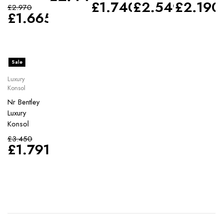
£
1.740
£
2.549
£
2.190
£
2.970
£
1.665
Sale
Luxury
Konsol
Nr Bentley
Luxury
Konsol
£
3.450
£
1.791