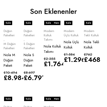
Son Eklenenler
Sale
Sale
Sale
New
Sale
Sale
Düğün
Düğün
Modern
Modern
Modern
Paketleri
Paketleri
Koltuk
Üçlü Koltuk
Tekli Koltuk
,
,
Takımı
Nola Üçlü
Nola Tekli
M Düğün
S Düğün
Nola Koltuk
Koltuk
Koltuk
Paketleri
Paketleri
Takımı
£
1.584
£
762
Nola M
Nola S
£
1.296
£
468
£
2.355
Düğün
Düğün
£
1.764
Paketi
Paketi
£
10.494
£
8.697
£
8.984
£
6.791
Sale
Sale
Sale
New
Düğün
Düğün
Modern