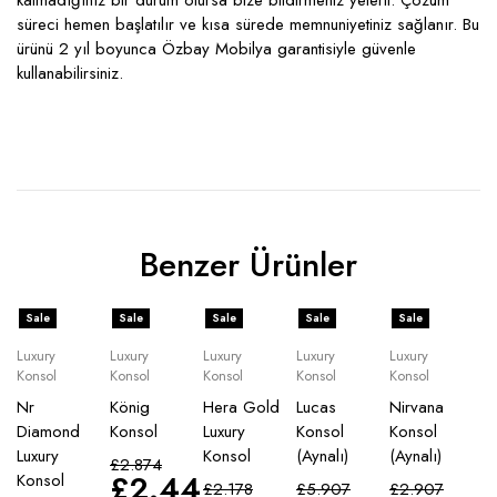
kalmadığınız bir durum olursa bize bildirmeniz yeterli. Çözüm
süreci hemen başlatılır ve kısa sürede memnuniyetiniz sağlanır. Bu
ürünü 2 yıl boyunca Özbay Mobilya garantisiyle güvenle
kullanabilirsiniz.
Benzer Ürünler
Sale
Sale
Sale
Sale
Sale
Luxury
Luxury
Luxury
Luxury
Luxury
Konsol
Konsol
Konsol
Konsol
Konsol
Nr
König
Hera Gold
Lucas
Nirvana
Diamond
Konsol
Luxury
Konsol
Konsol
Luxury
Konsol
(Aynalı)
(Aynalı)
£
2.874
£
2.445
Konsol
£
2.178
£
5.907
£
2.907