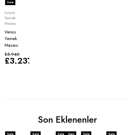
Sale
Luxury
Yemek
Masası
Venus
Yemek
Masası
£
5.940
£
3.237
Son Eklenenler
Sale
Sale
Sale
New
Sale
Sale