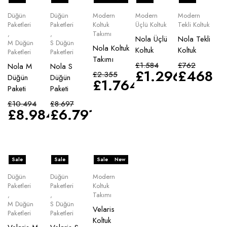
Düğün
Düğün
Modern
Modern
Modern
Paketleri
Paketleri
Koltuk
Üçlü Koltuk
Tekli Koltuk
,
,
Takımı
Nola Üçlü
Nola Tekli
M Düğün
S Düğün
Nola Koltuk
Koltuk
Koltuk
Paketleri
Paketleri
Takımı
£
1.584
£
762
Nola M
Nola S
£
1.296
£
468
£
2.355
Düğün
Düğün
£
1.764
Paketi
Paketi
£
10.494
£
8.697
£
8.984
£
6.791
Sale
Sale
Sale
New
Düğün
Düğün
Modern
Paketleri
Paketleri
Koltuk
,
,
Takımı
M Düğün
S Düğün
Velaris
Paketleri
Paketleri
Koltuk