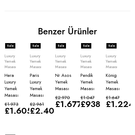
Benzer Ürünler
Sale
Sale
Sale
Sale
Sale
Luxury
Luxury
Luxury
Luxury
Luxury
Yemek
Yemek
Yemek
Yemek
Yemek
Masası
Masası
Masası
Masası
Masası
Hera
Paris
Nr Asos
Pendik
König
Luxury
Luxury
Yemek
Yemek
Yemek
Yemek
Yemek
Masası
Masası
Masası
Masası
Masası
£
2.970
£
1.047
£
1.647
£
1.677
£
938
£
1.224
£
1.973
£
2.961
£
1.605
£
2.400