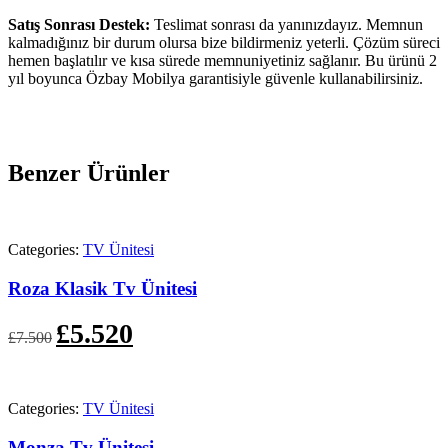
Satış Sonrası Destek:
Teslimat sonrası da yanınızdayız. Memnun
kalmadığınız bir durum olursa bize bildirmeniz yeterli. Çözüm süreci
hemen başlatılır ve kısa sürede memnuniyetiniz sağlanır. Bu ürünü 2
yıl boyunca Özbay Mobilya garantisiyle güvenle kullanabilirsiniz.
Benzer Ürünler
Categories:
TV Ünitesi
Roza Klasik Tv Ünitesi
Orijinal
Şu
£
5.520
£
7.500
fiyat:
andaki
£7.500.
fiyat:
£5.520.
Categories:
TV Ünitesi
Monza Tv Ünitesi