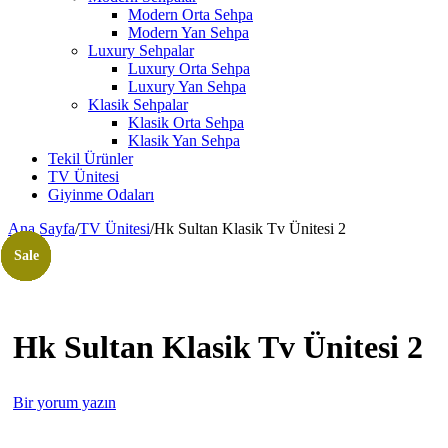
Modern Orta Sehpa
Modern Yan Sehpa
Luxury Sehpalar
Luxury Orta Sehpa
Luxury Yan Sehpa
Klasik Sehpalar
Klasik Orta Sehpa
Klasik Yan Sehpa
Tekil Ürünler
TV Ünitesi
Giyinme Odaları
Ana Sayfa
/
TV Ünitesi
/
Hk Sultan Klasik Tv Ünitesi 2
Sale
Sale
Sale
Sale
Sale
Sale
Sale
Sale
Sale
Sale
Sale
Sale
Sale
Sale
Hk Sultan Klasik Tv Ünitesi 2
Bir yorum yazın