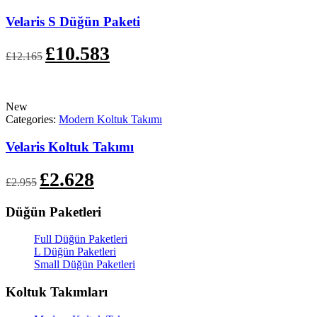
Velaris S Düğün Paketi
Orijinal
Şu
£
10.583
£
12.165
fiyat:
andaki
£12.165.
fiyat:
£10.583.
New
Categories:
Modern Koltuk Takımı
Velaris Koltuk Takımı
Orijinal
Şu
£
2.628
£
2.955
fiyat:
andaki
£2.955.
fiyat:
Düğün Paketleri
£2.628.
Full Düğün Paketleri
L Düğün Paketleri
Small Düğün Paketleri
Koltuk Takımları