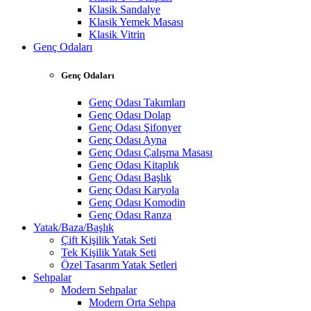
Klasik Sandalye
Klasik Yemek Masası
Klasik Vitrin
Genç Odaları
Genç Odaları
Genç Odası Takımları
Genç Odası Dolap
Genç Odası Şifonyer
Genç Odası Ayna
Genç Odası Çalışma Masası
Genç Odası Kitaplık
Genç Odası Başlık
Genç Odası Karyola
Genç Odası Komodin
Genç Odası Ranza
Yatak/Baza/Başlık
Çift Kişilik Yatak Seti
Tek Kişilik Yatak Seti
Özel Tasarım Yatak Setleri
Sehpalar
Modern Sehpalar
Modern Orta Sehpa