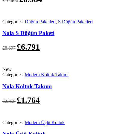
£
10.494
fiyat:
andaki
£10.494.
fiyat:
£8.984.
Categories:
Düğün Paketleri
,
S Düğün Paketleri
Nola S Düğün Paketi
Orijinal
Şu
£
6.791
£
8.697
fiyat:
andaki
£8.697.
fiyat:
£6.791.
New
Categories:
Modern Koltuk Takımı
Nola Koltuk Takımı
Orijinal
Şu
£
1.764
£
2.355
fiyat:
andaki
£2.355.
fiyat:
£1.764.
Categories:
Modern Üçlü Koltuk
Nola Üçlü Koltuk