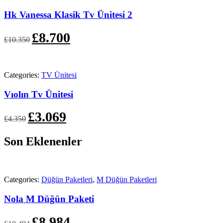
Hk Vanessa Klasik Tv Ünitesi 2
Orijinal
Şu
£
8.700
£
10.350
fiyat:
andaki
£10.350.
fiyat:
£8.700.
Categories:
TV Ünitesi
Vıolın Tv Ünitesi
Orijinal
Şu
£
3.069
£
4.350
fiyat:
andaki
£4.350.
fiyat:
Son Eklenenler
£3.069.
Categories:
Düğün Paketleri
,
M Düğün Paketleri
Nola M Düğün Paketi
Orijinal
Şu
£
8.984