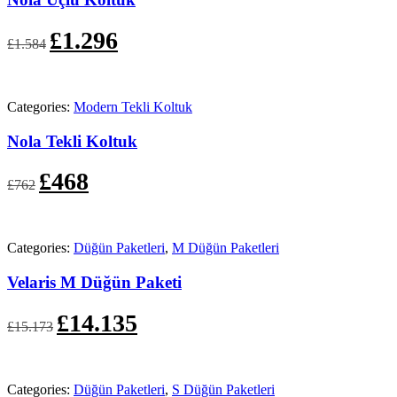
Orijinal
Şu
£
1.296
£
1.584
fiyat:
andaki
£1.584.
fiyat:
£1.296.
Categories:
Modern Tekli Koltuk
Nola Tekli Koltuk
Orijinal
Şu
£
468
£
762
fiyat:
andaki
£762.
fiyat:
£468.
Categories:
Düğün Paketleri
,
M Düğün Paketleri
Velaris M Düğün Paketi
Orijinal
Şu
£
14.135
£
15.173
fiyat:
andaki
£15.173.
fiyat:
£14.135.
Categories:
Düğün Paketleri
,
S Düğün Paketleri