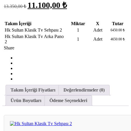
Orijinal
Şu
11.100,00 ₺
13.350,00 ₺
fiyat:
andaki
£13.350.
fiyat:
£11.100.
Takım İçeriği
Miktar
X
Tutar
Hk Sultan Klasik Tv Sehpası 2
1
Adet
6450.00 ₺
Hk Sultan Klasik Tv Arka Pano
1
Adet
4650.00 ₺
2
Share
Takım İçeriği Fiyatları
Değerlendirmeler (0)
Ürün Boyutları
Ödeme Seçenekleri