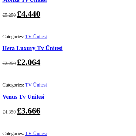
Orijinal
Şu
£
4.440
£
5.250
fiyat:
andaki
£5.250.
fiyat:
£4.440.
Categories:
TV Ünitesi
Hera Luxury Tv Ünitesi
Orijinal
Şu
£
2.064
£
2.250
fiyat:
andaki
£2.250.
fiyat:
£2.064.
Categories:
TV Ünitesi
Venus Tv Ünitesi
Orijinal
Şu
£
3.666
£
4.350
fiyat:
andaki
£4.350.
fiyat:
£3.666.
Categories:
TV Ünitesi