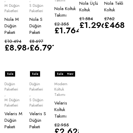
,
,
Takımı
Nola Üçlü
Nola Tekli
M Düğün
S Düğün
Nola Koltuk
Koltuk
Koltuk
Paketleri
Paketleri
Takımı
£
1.584
£
762
Nola M
Nola S
£
1.296
£
468
£
2.355
Düğün
Düğün
£
1.764
Paketi
Paketi
£
10.494
£
8.697
£
8.984
£
6.791
Sale
Sale
Sale
New
Düğün
Düğün
Modern
Paketleri
Paketleri
Koltuk
,
,
Takımı
M Düğün
S Düğün
Velaris
Paketleri
Paketleri
Koltuk
Velaris M
Velaris S
Takımı
Düğün
Düğün
£
2.955
Paketi
Paketi
£
2.628