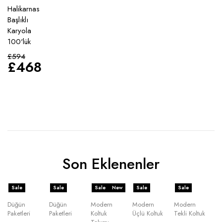
Halikarnas
Başlıklı
Karyola
100'lük
£
594
£
468
Son Eklenenler
Sale
Sale
Sale
New
Sale
Sale
Düğün
Düğün
Modern
Modern
Modern
Paketleri
Paketleri
Koltuk
Üçlü Koltuk
Tekli Koltuk