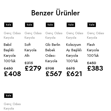
Benzer Ürünler
Sale
Sale
Sale
Sale
Sale
Genç Odası
Genç Odası
Genç Odası
Genç Odası
Genç Odası
Karyola
Karyola
Karyola
Karyola
Karyola
Babil
Soft
Gb Berlin
Kolezyum
Flash
Başlıklı
Karyola
Bebek
Ay Başlıklı
Karyola
Karyola
Altı
Odası
Karyola
100'lük
100'lük
Karyola
100'lük
£
315
£
450
£
279
£
383
£
450
£
708
£
675
£
408
£
567
£
621
Sale
Genç Odası
Karyola