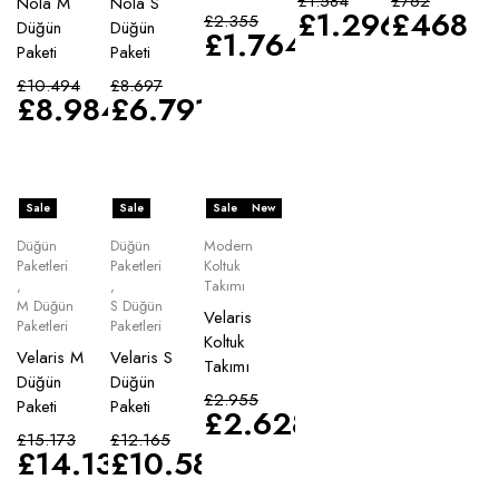
£
1.584
£
762
Nola M
Nola S
£
1.296
£
468
£
2.355
Düğün
Düğün
£
1.764
Paketi
Paketi
£
10.494
£
8.697
£
8.984
£
6.791
Sale
Sale
Sale
New
Düğün
Düğün
Modern
Paketleri
Paketleri
Koltuk
,
,
Takımı
M Düğün
S Düğün
Velaris
Paketleri
Paketleri
Koltuk
Velaris M
Velaris S
Takımı
Düğün
Düğün
£
2.955
Paketi
Paketi
£
2.628
£
15.173
£
12.165
£
14.135
£
10.583