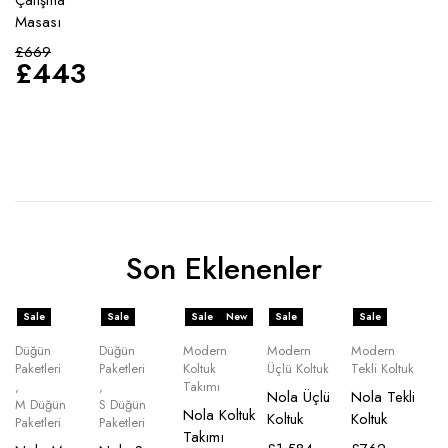
Çalışma
Masası
£
669
£
443
Son Eklenenler
Sale
Sale
Sale
New
Sale
Sale
Düğün
Düğün
Modern
Modern
Modern
Paketleri
Paketleri
Koltuk
Üçlü Koltuk
Tekli Koltuk
,
,
Takımı
Nola Üçlü
Nola Tekli
M Düğün
S Düğün
Nola Koltuk
Koltuk
Koltuk
Paketleri
Paketleri
Takımı