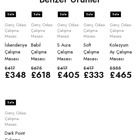
Sale
Sale
Sale
Sale
Sale
Genç Odası
Genç Odası
Genç Odası
Genç Odası
Genç Odası
Çalışma
Çalışma
Çalışma
Çalışma
Çalışma
Masası
Masası
Masası
Masası
Masası
İskenderiye
Babil
S Aura
Soft
Kolezyum
Çalışma
Çalışma
Çalışma
Çalışma
Ay Çalışma
Masası
Masası
Masası
Masası
Masası
£
417
£
675
£
417
£
417
£
555
£
348
£
618
£
405
£
333
£
465
Sale
Genç Odası
Çalışma
Masası
Dark Point