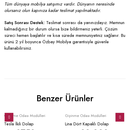
Tüm dünyaya mobilya satışımız vardır. Dünyanın neresinde
olursanız olun kapınıza kadar teslimat yapılmaktadır.
Satış Sonrası Destek:
Teslimat sonrası da yanınızdayız. Memnun
kalmadığınız bir durum olursa bize bildirmeniz yeterli. Çözüm
süreci hemen başlatılır ve kısa sürede memnuniyetiniz sağlanır. Bu
ürünü 2 yıl boyunca Özbay Mobilya garantisiyle güvenle
kullanabilirsiniz.
Benzer Ürünler
Sale
Sale
S
Giyinme Odası Modülleri
Giyinme Odası Modülleri
Gi
Tesla İkili Dolap
Lina Dört Kapaklı Dolap
Va