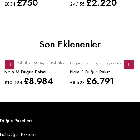
£
750
£
2.220
£
834
£
4.155
£
Son Eklenenler
Sale
Sale
S
Düğün Paketleri
,
M Düğün Paketleri
Düğün Paketleri
,
S Düğün Paketleri
Mo
Nola M Düğün Paketi
Nola S Düğün Paketi
No
£
8.984
£
6.791
£
10.494
£
8.697
£
Düğün Paketleri
Full Düğün Paketleri