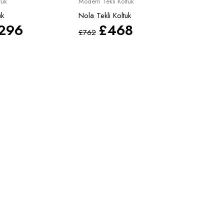
tuk
Modern Tekli Koltuk
uk
Nola Tekli Koltuk
.296
£
468
£
762