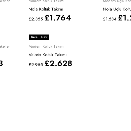
ketleri
Modern Koltuk Takımı
Modern Üçlü Kol
Nola Koltuk Takımı
Nola Üçlü Kolt
£
1.764
£
1
£
2.355
£
1.584
Sale
New
ketleri
Modern Koltuk Takımı
Velaris Koltuk Takımı
3
£
2.628
£
2.955