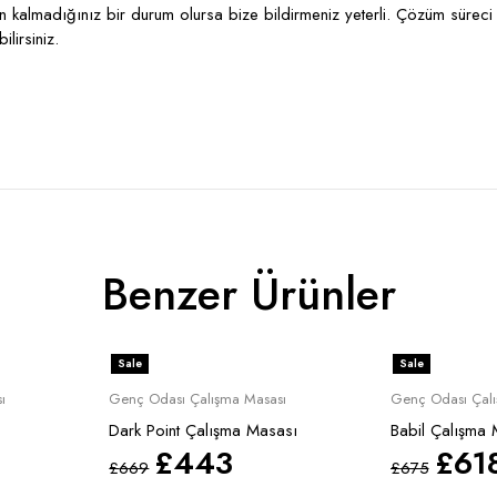
kalmadığınız bir durum olursa bize bildirmeniz yeterli. Çözüm süreci 
lirsiniz.
Benzer Ürünler
Sale
Sale
ı
Genç Odası Çalışma Masası
Genç Odası Çalı
Dark Point Çalışma Masası
Babil Çalışma 
£
443
£
61
£
669
£
675