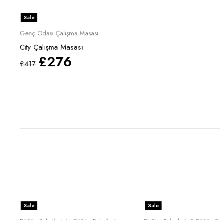
Sale
Genç Odası Çalışma Masası
City Çalışma Masası
£
276
£
417
Sale
Sale