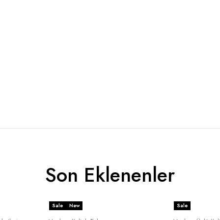
Son Eklenenler
Sale
New
Sale