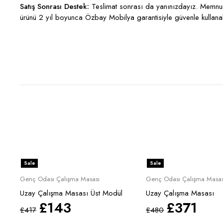
Satış Sonrası Destek:
Teslimat sonrası da yanınızdayız. Memnun 
ürünü 2 yıl boyunca Özbay Mobilya garantisiyle güvenle kullanabi
Sale
Sale
Genç Odası Çalışma Masası
Genç Odası Çalışma Masas
Uzay Çalışma Masası Üst Modül
Uzay Çalışma Masası
£
143
£
371
£
417
£
480