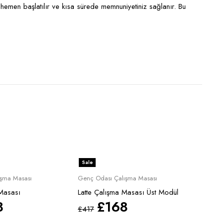
hemen başlatılır ve kısa sürede memnuniyetiniz sağlanır. Bu
Sale
şma Masası
Genç Odası Çalışma Masası
Masası
Latte Çalışma Masası Üst Modül
8
£
168
£
417