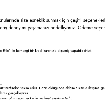
ularında size esneklik sunmak için çeşitli seçeneklerle
alışveriş deneyimi yaşamanızı hedefliyoruz. Ödeme seçe
kle" ile herhangi bir kredi kartınızla alışveriş yapabilirsiniz).
_
z tarafından teslim edilir. Hazır olduğunda ekibimiz sizinle iletişime g
rak gerçekleştirilir.
anız olun kapınıza kadar teslimat yapılmaktadır.