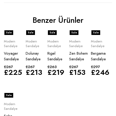
Benzer Ürünler
Sale
Sale
Sale
Sale
Sale
Modern
Modern
Modern
Modern
Modern
Sandalye
Sandalye
Sandalye
Sandalye
Sandalye
Voyager
Dolunay
Rigel
Zen Bohem
Bergama
Sandalye
Sandalye
Sandalye
Sandalye
Sandalye
£
267
£
267
£
263
£
267
£
297
£
225
£
213
£
219
£
153
£
246
Sale
Modern
Sandalye