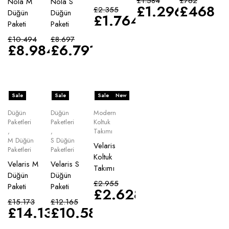
£
1.584
£
762
Nola M
Nola S
£
1.296
£
468
£
2.355
Düğün
Düğün
£
1.764
Paketi
Paketi
£
10.494
£
8.697
£
8.984
£
6.791
Sale
Sale
Sale
New
Düğün
Düğün
Modern
Paketleri
Paketleri
Koltuk
,
,
Takımı
M Düğün
S Düğün
Velaris
Paketleri
Paketleri
Koltuk
Velaris M
Velaris S
Takımı
Düğün
Düğün
£
2.955
Paketi
Paketi
£
2.628
£
15.173
£
12.165
£
14.135
£
10.583