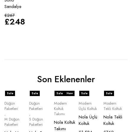
Soho
Sandalye
£
267
£
248
Son Eklenenler
Sale
Sale
Sale
New
Sale
Sale
Düğün
Düğün
Modern
Modern
Modern
Paketleri
Paketleri
Koltuk
Üçlü Koltuk
Tekli Koltuk
,
,
Takımı
Nola Üçlü
Nola Tekli
M Düğün
S Düğün
Nola Koltuk
Koltuk
Koltuk
Paketleri
Paketleri
Takımı