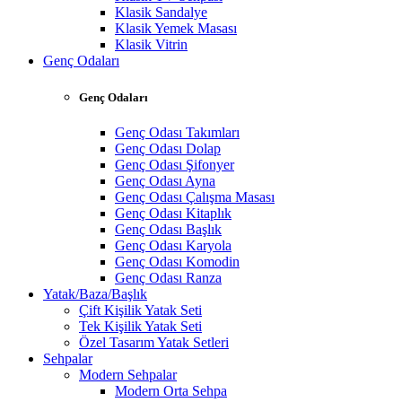
Klasik Sandalye
Klasik Yemek Masası
Klasik Vitrin
Genç Odaları
Genç Odaları
Genç Odası Takımları
Genç Odası Dolap
Genç Odası Şifonyer
Genç Odası Ayna
Genç Odası Çalışma Masası
Genç Odası Kitaplık
Genç Odası Başlık
Genç Odası Karyola
Genç Odası Komodin
Genç Odası Ranza
Yatak/Baza/Başlık
Çift Kişilik Yatak Seti
Tek Kişilik Yatak Seti
Özel Tasarım Yatak Setleri
Sehpalar
Modern Sehpalar
Modern Orta Sehpa