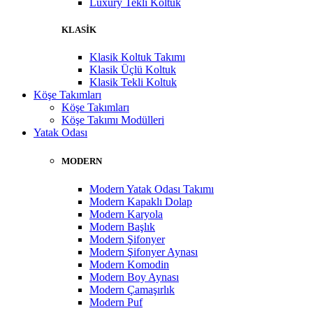
Luxury Tekli Koltuk
KLASİK
Klasik Koltuk Takımı
Klasik Üçlü Koltuk
Klasik Tekli Koltuk
Köşe Takımları
Köşe Takımları
Köşe Takımı Modülleri
Yatak Odası
MODERN
Modern Yatak Odası Takımı
Modern Kapaklı Dolap
Modern Karyola
Modern Başlık
Modern Şifonyer
Modern Şifonyer Aynası
Modern Komodin
Modern Boy Aynası
Modern Çamaşırlık
Modern Puf