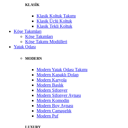
KLASİK
Klasik Koltuk Takımı
Klasik Üçlü Koltuk
Klasik Tekli Koltuk
Köşe Takımları
Köşe Takımları
Köşe Takımı Modülleri
Yatak Odası
MODERN
Modern Yatak Odası Takımı
Modern Kapaklı Dolap
Modern Karyola
Modern Başlık
Modern Şifonyer
Modern Şifonyer Aynası
Modern Komodin
Modern Boy Aynası
Modern Çamaşırlık
Modern Puf
LUXURY