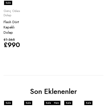
Sale
Genç Odası
Dolap
Flash Dört
Kapaklı
Dolap
£
1.365
£
990
Son Eklenenler
Sale
Sale
Sale
New
Sale
Sale