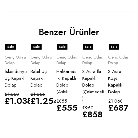
Benzer Ürünler
Sale
Sale
Sale
Sale
Sale
Genç Odası
Genç Odası
Genç Odası
Genç Odası
Genç Odası
Dolap
Dolap
Dolap
Dolap
Dolap
İskenderiye
Babil Üç
Halikarnas
S Aura İki
S Aura
Üç Kapaklı
Kapaklı
İki Kapaklı
Kapaklı
Köşe
Dolap
Dolap
Dolap
Dolap
Kapaklı
(Askılı)
(Çekmeceli
Dolap
£
1.368
£
1.356
£
1.038
£
1.254
)
£
855
£
1.068
£
555
£
687
£
960
£
858