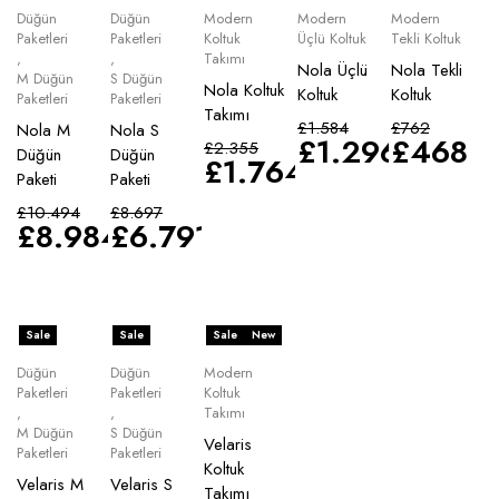
Düğün
Düğün
Modern
Modern
Modern
Paketleri
Paketleri
Koltuk
Üçlü Koltuk
Tekli Koltuk
,
,
Takımı
Nola Üçlü
Nola Tekli
M Düğün
S Düğün
Nola Koltuk
Koltuk
Koltuk
Paketleri
Paketleri
Takımı
£
1.584
£
762
Nola M
Nola S
£
1.296
£
468
£
2.355
Düğün
Düğün
£
1.764
Paketi
Paketi
£
10.494
£
8.697
£
8.984
£
6.791
Sale
Sale
Sale
New
Düğün
Düğün
Modern
Paketleri
Paketleri
Koltuk
,
,
Takımı
M Düğün
S Düğün
Velaris
Paketleri
Paketleri
Koltuk
Velaris M
Velaris S
Takımı