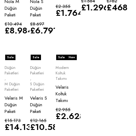
£
1.584
£
762
Nola M
Nola S
£
1.296
£
468
£
2.355
Düğün
Düğün
£
1.764
Paketi
Paketi
£
10.494
£
8.697
£
8.984
£
6.791
Sale
Sale
Sale
New
Düğün
Düğün
Modern
Paketleri
Paketleri
Koltuk
,
,
Takımı
M Düğün
S Düğün
Velaris
Paketleri
Paketleri
Koltuk
Velaris M
Velaris S
Takımı
Düğün
Düğün
£
2.955
Paketi
Paketi
£
2.628
£
15.173
£
12.165
£
14.135
£
10.583