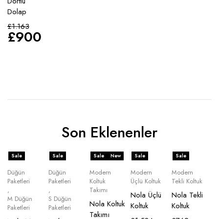
Dörtlü
Dolap
£
1.163
£
900
Son Eklenenler
Sale
Sale
Sale
New
Sale
Sale
Düğün
Düğün
Modern
Modern
Modern
Paketleri
Paketleri
Koltuk
Üçlü Koltuk
Tekli Koltuk
,
,
Takımı
Nola Üçlü
Nola Tekli
M Düğün
S Düğün
Nola Koltuk
Koltuk
Koltuk
Paketleri
Paketleri
Takımı