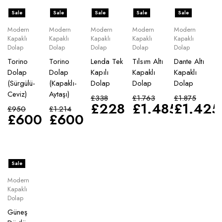
Sale
Sale
Sale
Sale
Sale
Modern
Modern
Modern
Modern
Modern
Kapaklı
Kapaklı
Kapaklı
Kapaklı
Kapaklı
Dolap
Dolap
Dolap
Dolap
Dolap
Torino
Torino
Lenda Tek
Tılsım Altı
Dante Altı
Dolap
Dolap
Kapılı
Kapaklı
Kapaklı
(Sürgülü-
(Kapaklı-
Dolap
Dolap
Dolap
Ceviz)
Aytaşı)
£
338
£
1.763
£
1.875
£
228
£
1.485
£
1.425
£
950
£
1.214
£
600
£
600
Sale
Modern
Kapaklı
Dolap
Güneş