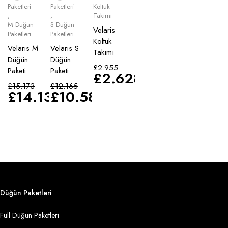
Paketleri
Paketleri
Koltuk
,
,
Takımı
M Düğün
S Düğün
Velaris
Paketleri
Paketleri
Koltuk
Velaris M
Velaris S
Takımı
Düğün
Düğün
£
2.955
Paketi
Paketi
£
2.628
£
15.173
£
12.165
£
14.135
£
10.583
Düğün Paketleri
Full Düğün Paketleri