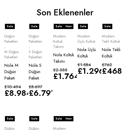
Son Eklenenler
Sale
Sale
Sale
New
Sale
Sale
Düğün
Düğün
Modern
Modern
Modern
Paketleri
Paketleri
Koltuk
Üçlü Koltuk
Tekli Koltuk
,
,
Takımı
Nola Üçlü
Nola Tekli
M Düğün
S Düğün
Nola Koltuk
Koltuk
Koltuk
Paketleri
Paketleri
Takımı
£
1.584
£
762
Nola M
Nola S
£
1.296
£
468
£
2.355
Düğün
Düğün
£
1.764
Paketi
Paketi
£
10.494
£
8.697
£
8.984
£
6.791
Sale
Sale
Sale
New
Düğün
Düğün
Modern