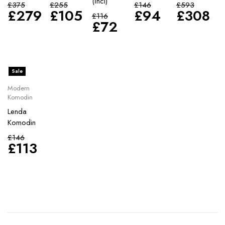
(İnci)
£
375
£
255
£
146
£
593
£
279
£
105
£
94
£
308
£
116
£
72
Sale
Modern
Komodin
Lenda
Komodin
£
146
£
113