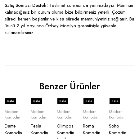
Satış Sonrası Destek:
Teslimat sonrası da yanınızdayız. Memnun
kalmadığınız bir durum olursa bize bildirmeniz yeterli. Çözüm
süreci hemen başlatılır ve kısa sürede memnuniyetiniz sağlanır. Bu
ürünü 2 yıl boyunca Özbay Mobilya garantisiyle güvenle
kullanabilirsiniz.
Benzer Ürünler
Sale
Sale
Sale
Sale
Sale
Modern
Modern
Modern
Modern
Modern
Komodin
Komodin
Komodin
Komodin
Komodin
Dante
Tesla
Olimpos
Roma
Soho
Komodin
Komodin
Komodin
Komodin
Komodin