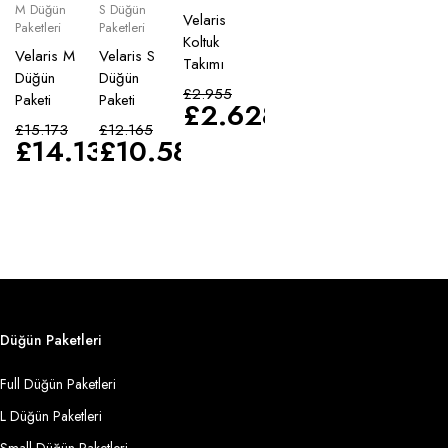
M Düğün
S Düğün
Velaris
Paketleri
Paketleri
Koltuk
Velaris M
Velaris S
Takımı
Düğün
Düğün
£
2.955
Paketi
Paketi
£
2.628
£
15.173
£
12.165
£
14.135
£
10.583
Düğün Paketleri
Full Düğün Paketleri
L Düğün Paketleri