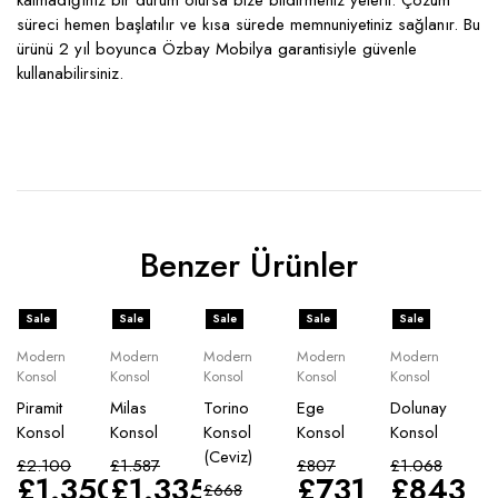
kalmadığınız bir durum olursa bize bildirmeniz yeterli. Çözüm
süreci hemen başlatılır ve kısa sürede memnuniyetiniz sağlanır. Bu
ürünü 2 yıl boyunca Özbay Mobilya garantisiyle güvenle
kullanabilirsiniz.
Benzer Ürünler
Sale
Sale
Sale
Sale
Sale
Modern
Modern
Modern
Modern
Modern
Konsol
Konsol
Konsol
Konsol
Konsol
Piramit
Milas
Torino
Ege
Dolunay
Konsol
Konsol
Konsol
Konsol
Konsol
(Ceviz)
£
2.100
£
1.587
£
807
£
1.068
£
1.350
£
1.335
£
731
£
843
£
668