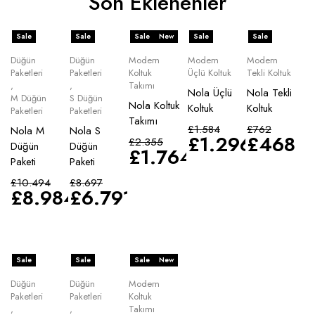
Son Eklenenler
Sale
Sale
Sale
New
Sale
Sale
Düğün
Düğün
Modern
Modern
Modern
Paketleri
Paketleri
Koltuk
Üçlü Koltuk
Tekli Koltuk
,
,
Takımı
Nola Üçlü
Nola Tekli
M Düğün
S Düğün
Nola Koltuk
Koltuk
Koltuk
Paketleri
Paketleri
Takımı
£
1.584
£
762
Nola M
Nola S
£
1.296
£
468
£
2.355
Düğün
Düğün
£
1.764
Paketi
Paketi
£
10.494
£
8.697
£
8.984
£
6.791
Sale
Sale
Sale
New
Düğün
Düğün
Modern
Paketleri
Paketleri
Koltuk
,
,
Takımı