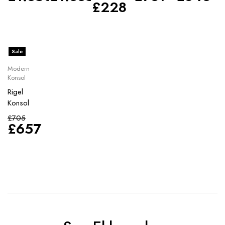
£
228
Sale
Modern
Konsol
Rigel
Konsol
£
705
£
657