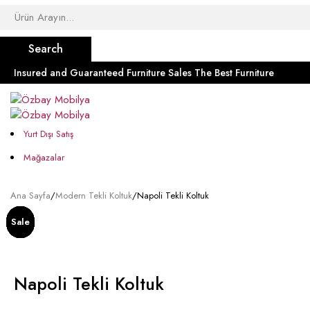
Insured and Guaranteed Furniture Sales
The Best Furniture
Yurt Dışı Satış
Mağazalar
Ana Sayfa
/
Modern Tekli Koltuk
/
Napoli Tekli Koltuk
Sale
Sale
Sale
Sale
Sale
Sale
Sale
Sale
Sale
Sale
Sale
Sale
Sale
Sale
Napoli Tekli Koltuk