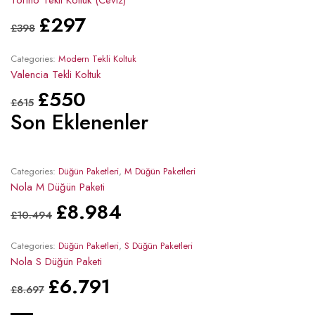
Torino Tekli Koltuk (Ceviz)
£
297
£
398
Categories:
Modern Tekli Koltuk
Valencia Tekli Koltuk
£
550
£
615
Son Eklenenler
Categories:
Düğün Paketleri
,
M Düğün Paketleri
Nola M Düğün Paketi
£
8.984
£
10.494
Categories:
Düğün Paketleri
,
S Düğün Paketleri
Nola S Düğün Paketi
£
6.791
£
8.697