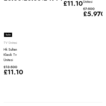
£
11.100
Ünitesi
£
7.500
£
5.970
Sale
TV Ünitesi
Hk Sultan
Klasik Tv
Ünitesi
£
13.500
£
11.100