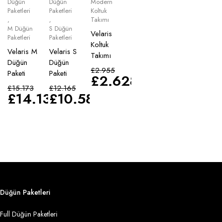
Düğün
Düğün
Modern
Paketleri
Paketleri
Koltuk
,
,
Takımı
M Düğün
S Düğün
Velaris
Paketleri
Paketleri
Koltuk
Velaris M
Velaris S
Takımı
Düğün
Düğün
£
2.955
Paketi
Paketi
£
2.628
£
15.173
£
12.165
£
14.135
£
10.583
Düğün Paketleri
Full Düğün Paketleri