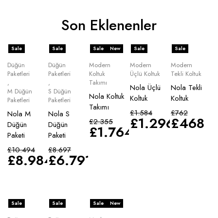
Son Eklenenler
Sale
Sale
Sale
New
Sale
Sale
Düğün
Düğün
Modern
Modern
Modern
Paketleri
Paketleri
Koltuk
Üçlü Koltuk
Tekli Koltuk
,
,
Takımı
Nola Üçlü
Nola Tekli
M Düğün
S Düğün
Nola Koltuk
Koltuk
Koltuk
Paketleri
Paketleri
Takımı
£
1.584
£
762
Nola M
Nola S
£
1.296
£
468
£
2.355
Düğün
Düğün
£
1.764
Paketi
Paketi
£
10.494
£
8.697
£
8.984
£
6.791
Sale
Sale
Sale
New