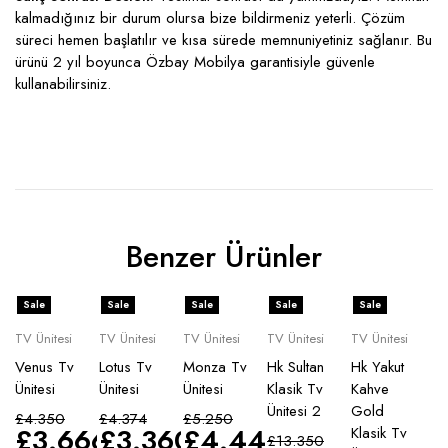
kalmadığınız bir durum olursa bize bildirmeniz yeterli. Çözüm
süreci hemen başlatılır ve kısa sürede memnuniyetiniz sağlanır. Bu
ürünü 2 yıl boyunca Özbay Mobilya garantisiyle güvenle
kullanabilirsiniz.
Benzer Ürünler
Sale
Sale
Sale
Sale
Sale
TV Ünitesi
TV Ünitesi
TV Ünitesi
TV Ünitesi
TV Ünitesi
Venus Tv
Lotus Tv
Monza Tv
Hk Sultan
Hk Yakut
Ünitesi
Ünitesi
Ünitesi
Klasik Tv
Kahve
Ünitesi 2
Gold
£
4.350
£
4.374
£
5.250
£
3.666
£
3.360
£
4.440
Klasik Tv
£
13.350