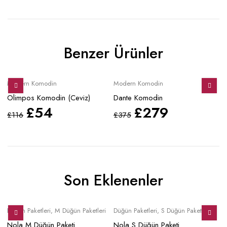
Benzer Ürünler
Sale
Sale
S
Modern Komodin
Modern Komodin
Mo
Olimpos Komodin (Ceviz)
Dante Komodin
M
£
54
£
279
£
116
£
375
£
Son Eklenenler
Sale
Sale
S
Düğün Paketleri
,
M Düğün Paketleri
Düğün Paketleri
,
S Düğün Paketleri
Mo
Nola M Düğün Paketi
Nola S Düğün Paketi
No