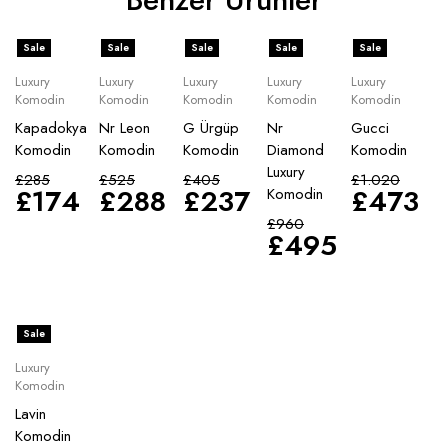
Sale
Sale
Sale
Sale
Sale
Luxury
Luxury
Luxury
Luxury
Luxury
Komodin
Komodin
Komodin
Komodin
Komodin
Kapadokya
Nr Leon
G Ürgüp
Nr
Gucci
Komodin
Komodin
Komodin
Diamond
Komodin
Luxury
£
285
£
525
£
405
£
1.020
£
174
£
288
£
237
£
473
Komodin
£
960
£
495
Sale
Luxury
Komodin
Lavin
Komodin