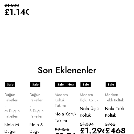
£
1.500
£
1.140
Son Eklenenler
Sale
Sale
Sale
New
Sale
Sale
Düğün
Düğün
Modern
Modern
Modern
Paketleri
Paketleri
Koltuk
Üçlü Koltuk
Tekli Koltuk
,
,
Takımı
Nola Üçlü
Nola Tekli
M Düğün
S Düğün
Nola Koltuk
Koltuk
Koltuk
Paketleri
Paketleri
Takımı
£
1.584
£
762
Nola M
Nola S
£
1.296
£
468
£
2.355
Düğün
Düğün