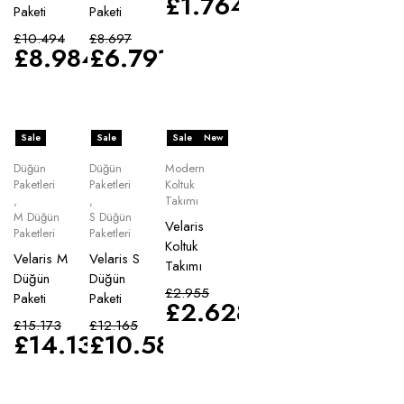
£
1.764
Paketi
Paketi
£
10.494
£
8.697
£
8.984
£
6.791
Sale
Sale
Sale
New
Düğün
Düğün
Modern
Paketleri
Paketleri
Koltuk
,
,
Takımı
M Düğün
S Düğün
Velaris
Paketleri
Paketleri
Koltuk
Velaris M
Velaris S
Takımı
Düğün
Düğün
£
2.955
Paketi
Paketi
£
2.628
£
15.173
£
12.165
£
14.135
£
10.583