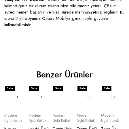
kalmadığınız bir durum olursa bize bildirmeniz yeterli. Çözüm
süreci hemen başlatılır ve kısa sürede memnuniyetiniz sağlanır. Bu
ürünü 2 yıl boyunca Özbay Mobilya garantisiyle güvenle
kullanabilirsiniz.
Benzer Ürünler
Sale
Sale
Sale
Sale
Sale
Modern
Modern
Modern
Modern
Modern
Üçlü Koltuk
Üçlü Koltuk
Üçlü Koltuk
Üçlü Koltuk
Üçlü Koltuk
Natura
Lenda Üçlü
Dante Üçlü
Trend Üçlü
Tetra Üçlü