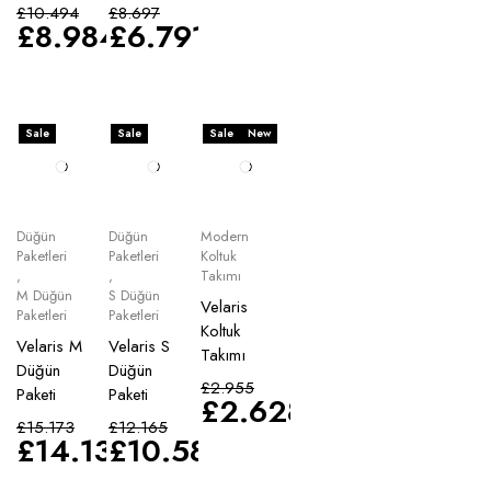
£
10.494
£
8.697
£
8.984
£
6.791
Sale
Sale
Sale
New
Düğün
Düğün
Modern
Paketleri
Paketleri
Koltuk
,
,
Takımı
M Düğün
S Düğün
Velaris
Paketleri
Paketleri
Koltuk
Velaris M
Velaris S
Takımı
Düğün
Düğün
£
2.955
Paketi
Paketi
£
2.628
£
15.173
£
12.165
£
14.135
£
10.583