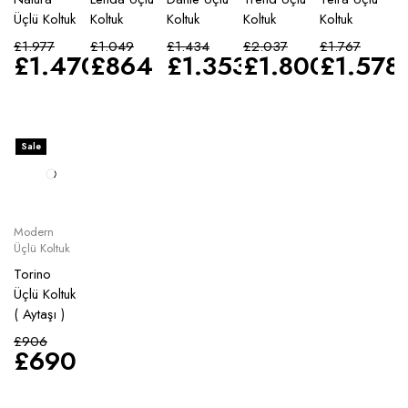
Üçlü Koltuk
Koltuk
Koltuk
Koltuk
Koltuk
£
1.977
£
1.049
£
1.434
£
2.037
£
1.767
£
1.470
£
864
£
1.353
£
1.800
£
1.578
Sale
Modern
Üçlü Koltuk
Torino
Üçlü Koltuk
( Aytaşı )
£
906
£
690