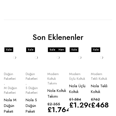
Son Eklenenler
Sale
Sale
Sale
New
Sale
Sale
Düğün
Düğün
Modern
Modern
Modern
Paketleri
Paketleri
Koltuk
Üçlü Koltuk
Tekli Koltuk
,
,
Takımı
Nola Üçlü
Nola Tekli
M Düğün
S Düğün
Nola Koltuk
Koltuk
Koltuk
Paketleri
Paketleri
Takımı
£
1.584
£
762
Nola M
Nola S
£
1.296
£
468
£
2.355
Düğün
Düğün
£
1.764
Paketi
Paketi