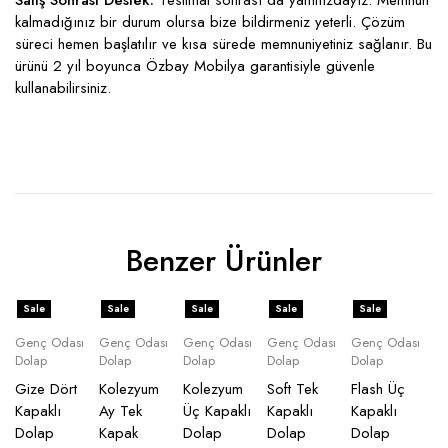
Satış Sonrası Destek:
Teslimat sonrası da yanınızdayız. Memnun
kalmadığınız bir durum olursa bize bildirmeniz yeterli. Çözüm
süreci hemen başlatılır ve kısa sürede memnuniyetiniz sağlanır. Bu
ürünü 2 yıl boyunca Özbay Mobilya garantisiyle güvenle
kullanabilirsiniz.
Benzer Ürünler
Sale
Sale
Sale
Sale
Sale
Genç Odası
Genç Odası
Genç Odası
Genç Odası
Genç Odası
Dolap
Dolap
Dolap
Dolap
Dolap
Gize Dört
Kolezyum
Kolezyum
Soft Tek
Flash Üç
Kapaklı
Ay Tek
Üç Kapaklı
Kapaklı
Kapaklı
Dolap
Kapak
Dolap
Dolap
Dolap