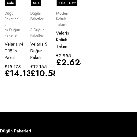
Sale
Sale
Sale
New
Düğün
Düğün
Modern
Paketleri
Paketleri
Koltuk
,
,
Takımı
M Düğün
S Düğün
Velaris
Paketleri
Paketleri
Koltuk
Velaris M
Velaris S
Takımı
Düğün
Düğün
£
2.955
Paketi
Paketi
£
2.628
£
15.173
£
12.165
£
14.135
£
10.583
Düğün Paketleri