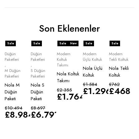
Son Eklenenler
Sale
Sale
Sale
New
Sale
Sale
Düğün
Düğün
Modern
Modern
Modern
Paketleri
Paketleri
Koltuk
Üçlü Koltuk
Tekli Koltuk
,
,
Takımı
Nola Üçlü
Nola Tekli
M Düğün
S Düğün
Nola Koltuk
Koltuk
Koltuk
Paketleri
Paketleri
Takımı
£
1.584
£
762
Nola M
Nola S
£
1.296
£
468
£
2.355
Düğün
Düğün
£
1.764
Paketi
Paketi
£
10.494
£
8.697
£
8.984
£
6.791