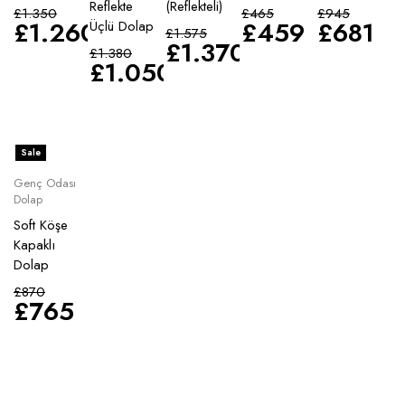
Reflekte
(Reflekteli)
£
1.350
£
465
£
945
£
1.260
£
459
£
681
Üçlü Dolap
£
1.575
£
1.370
£
1.380
£
1.050
Sale
Genç Odası
Dolap
Soft Köşe
Kapaklı
Dolap
£
870
£
765