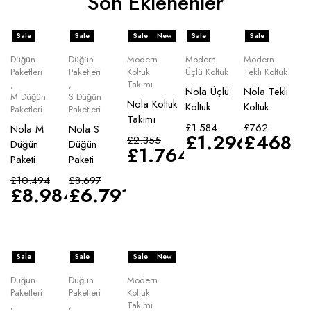
Son Eklenenler
Sale
Sale
Sale
New
Sale
Sale
Düğün
Düğün
Modern
Modern
Modern
Paketleri
Paketleri
Koltuk
Üçlü Koltuk
Tekli Koltuk
,
,
Takımı
Nola Üçlü
Nola Tekli
M Düğün
S Düğün
Nola Koltuk
Koltuk
Koltuk
Paketleri
Paketleri
Takımı
£
1.584
£
762
Nola M
Nola S
£
1.296
£
468
£
2.355
Düğün
Düğün
£
1.764
Paketi
Paketi
£
10.494
£
8.697
£
8.984
£
6.791
Sale
Sale
Sale
New
Düğün
Düğün
Modern
Paketleri
Paketleri
Koltuk
,
,
Takımı