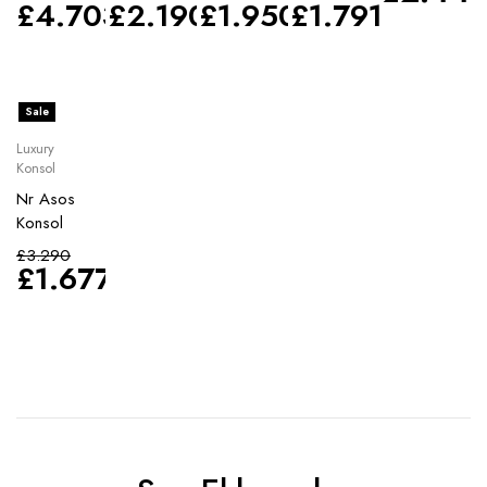
£
4.703
£
2.190
£
1.950
£
1.791
Sale
Luxury
Konsol
Nr Asos
Konsol
£
3.290
£
1.677