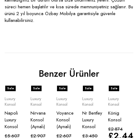
kalmadığınız bir durum olursa bize bildirmeniz yeterli. Çözüm
süreci hemen başlatılır ve kısa sürede memnuniyetiniz sağlanır. Bu
ürünü 2 yıl boyunca Özbay Mobilya garantisiyle güvenle
kullanabilirsiniz.
Benzer Ürünler
Sale
Sale
Sale
Sale
Sale
Luxury
Luxury
Luxury
Luxury
Luxury
Konsol
Konsol
Konsol
Konsol
Konsol
Napoli
Nirvana
Voyance
Nr Bentley
König
Luxury
Konsol
Konsol
Luxury
Konsol
Konsol
(Aynalı)
(Aynalı)
Konsol
£
2.874
£
2.44
£
5.607
£
2.907
£
2.607
£
3.450