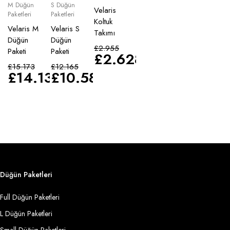
M Düğün
S Düğün
Velaris
Paketleri
Paketleri
Koltuk
Velaris M
Velaris S
Takımı
Düğün
Düğün
£
2.955
Paketi
Paketi
£
2.628
£
15.173
£
12.165
£
14.135
£
10.583
Düğün Paketleri
Full Düğün Paketleri
L Düğün Paketleri