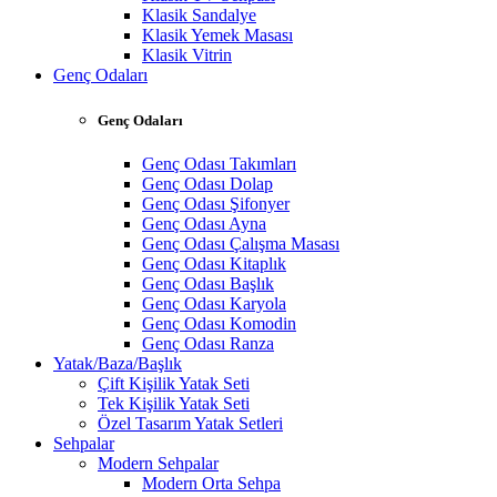
Klasik Sandalye
Klasik Yemek Masası
Klasik Vitrin
Genç Odaları
Genç Odaları
Genç Odası Takımları
Genç Odası Dolap
Genç Odası Şifonyer
Genç Odası Ayna
Genç Odası Çalışma Masası
Genç Odası Kitaplık
Genç Odası Başlık
Genç Odası Karyola
Genç Odası Komodin
Genç Odası Ranza
Yatak/Baza/Başlık
Çift Kişilik Yatak Seti
Tek Kişilik Yatak Seti
Özel Tasarım Yatak Setleri
Sehpalar
Modern Sehpalar
Modern Orta Sehpa