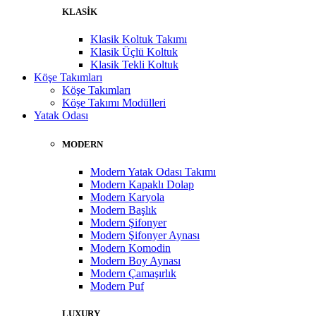
KLASİK
Klasik Koltuk Takımı
Klasik Üçlü Koltuk
Klasik Tekli Koltuk
Köşe Takımları
Köşe Takımları
Köşe Takımı Modülleri
Yatak Odası
MODERN
Modern Yatak Odası Takımı
Modern Kapaklı Dolap
Modern Karyola
Modern Başlık
Modern Şifonyer
Modern Şifonyer Aynası
Modern Komodin
Modern Boy Aynası
Modern Çamaşırlık
Modern Puf
LUXURY