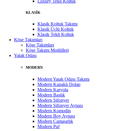
Luxury Tekli Koltuk
KLASİK
Klasik Koltuk Takımı
Klasik Üçlü Koltuk
Klasik Tekli Koltuk
Köşe Takımları
Köşe Takımları
Köşe Takımı Modülleri
Yatak Odası
MODERN
Modern Yatak Odası Takımı
Modern Kapaklı Dolap
Modern Karyola
Modern Başlık
Modern Şifonyer
Modern Şifonyer Aynası
Modern Komodin
Modern Boy Aynası
Modern Çamaşırlık
Modern Puf