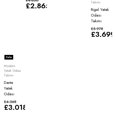
£
4.650
Takımı
£
2.865
Rigel Yatak
Odası
Takımı
£
5.978
£
3.699
Sale
Modern
Yatak Odası
Takımı
Dante
Yatak
Odası
£
4.368
£
3.018