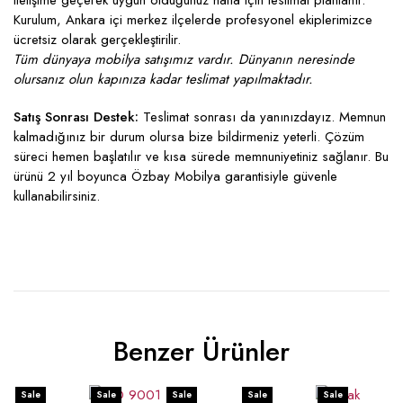
iletişime geçerek uygun olduğunuz hafta için teslimat planlanır.
Kurulum, Ankara içi merkez ilçelerde profesyonel ekiplerimizce
ücretsiz olarak gerçekleştirilir.
Tüm dünyaya mobilya satışımız vardır. Dünyanın neresinde
olursanız olun kapınıza kadar teslimat yapılmaktadır.
Satış Sonrası Destek:
Teslimat sonrası da yanınızdayız. Memnun
kalmadığınız bir durum olursa bize bildirmeniz yeterli. Çözüm
süreci hemen başlatılır ve kısa sürede memnuniyetiniz sağlanır. Bu
ürünü 2 yıl boyunca Özbay Mobilya garantisiyle güvenle
kullanabilirsiniz.
Benzer Ürünler
Sale
Sale
Sale
Sale
Sale