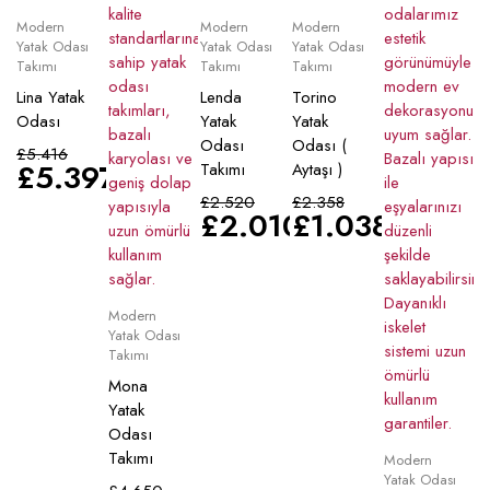
Modern
Modern
Modern
Yatak Odası
Yatak Odası
Yatak Odası
Takımı
Takımı
Takımı
Lina Yatak
Lenda
Torino
Odası
Yatak
Yatak
Odası
Odası (
£
5.416
£
5.397
Takımı
Aytaşı )
£
2.520
£
2.358
£
2.010
£
1.038
Modern
Yatak Odası
Takımı
Mona
Yatak
Odası
Takımı
Modern
Yatak Odası