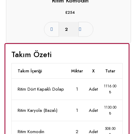
Ritim Komodin
£
254
Takım Özeti
Takım İçeriği
Miktar
X
Tutar
1116.00
Ritim Dört Kapaklı Dolap
1
Adet
₺
1130.00
Ritim Karyola (Bazalı)
1
Adet
₺
508.00
Ritim Komodin
2
Adet