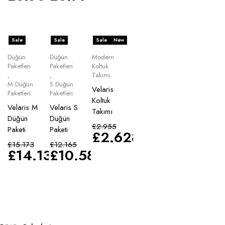
Sale
Sale
Sale
New
Düğün
Düğün
Modern
Paketleri
Paketleri
Koltuk
,
,
Takımı
M Düğün
S Düğün
Velaris
Paketleri
Paketleri
Koltuk
Velaris M
Velaris S
Takımı
Düğün
Düğün
£
2.955
Paketi
Paketi
£
2.628
£
15.173
£
12.165
£
14.135
£
10.583