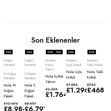
Son Eklenenler
Sale
Sale
Sale
New
Sale
Sale
Düğün
Düğün
Modern
Modern
Modern
Paketleri
Paketleri
Koltuk
Üçlü Koltuk
Tekli Koltuk
,
,
Takımı
Nola Üçlü
Nola Tekli
M Düğün
S Düğün
Nola Koltuk
Koltuk
Koltuk
Paketleri
Paketleri
Takımı
£
1.584
£
762
Nola M
Nola S
£
1.296
£
468
£
2.355
Düğün
Düğün
£
1.764
Paketi
Paketi
£
10.494
£
8.697
£
8.984
£
6.791