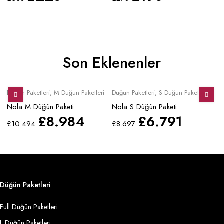
Son Eklenenler
Sale
Sale
S
Düğün Paketleri
,
M Düğün Paketleri
Düğün Paketleri
,
S Düğün Paketleri
Mo
Nola M Düğün Paketi
Nola S Düğün Paketi
No
£
8.984
£
6.791
£
10.494
£
8.697
£
Düğün Paketleri
Full Düğün Paketleri
L Düğün Paketleri