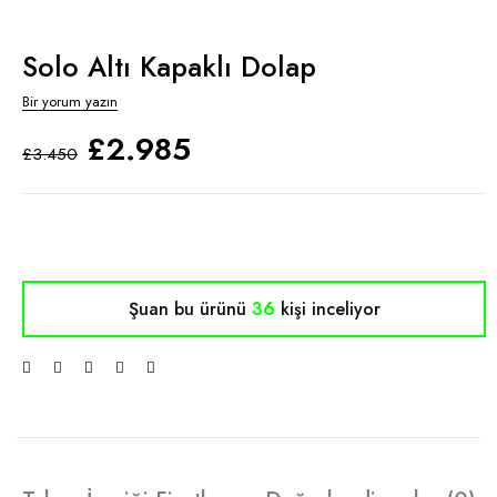
Solo Altı Kapaklı Dolap
Bir yorum yazın
£
2.985
£
3.450
Şuan bu ürünü
36
kişi inceliyor