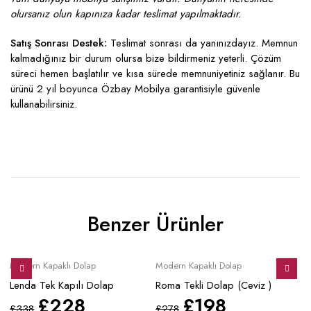
olursanız olun kapınıza kadar teslimat yapılmaktadır.
Satış Sonrası Destek:
Teslimat sonrası da yanınızdayız. Memnun
kalmadığınız bir durum olursa bize bildirmeniz yeterli. Çözüm
süreci hemen başlatılır ve kısa sürede memnuniyetiniz sağlanır. Bu
ürünü 2 yıl boyunca Özbay Mobilya garantisiyle güvenle
kullanabilirsiniz.
Benzer Ürünler
Sale
Sale
S
Modern Kapaklı Dolap
Modern Kapaklı Dolap
Mo
Lenda Tek Kapılı Dolap
Roma Tekli Dolap (Ceviz )
Ze
£
228
£
198
£
338
£
278
£