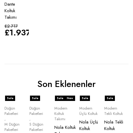
Dante
Koltuk
Takımı
£
2.717
£
1.937
Son Eklenenler
Sale
Sale
Sale
New
Sale
Sale
Düğün
Düğün
Modern
Modern
Modern
Paketleri
Paketleri
Koltuk
Üçlü Koltuk
Tekli Koltuk
,
,
Takımı
Nola Üçlü
Nola Tekli
M Düğün
S Düğün
Nola Koltuk
Koltuk
Koltuk
Paketleri
Paketleri