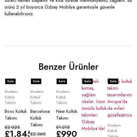
süreci hemen başlatılır ve kısa sürede memnuniyetiniz sağlanır. Bu
ürünü 2 yıl boyunca Özbay Mobilya garantisiyle güvenle
kullanabilirsiniz.
Benzer Ürünler
Sale
Sale
Sale
Sale
Sale
Modern
Modern
Modern
Koltuk
Koltuk
Koltuk
Takımı
Takımı
Takımı
Boss Koltuk
Barcelona
Next Koltuk
Takımı
Koltuk
Takımı
Takımı
Modern
£
2.025
£
1.215
£
1.845
£
990
Koltuk
£
2.360
Takımı