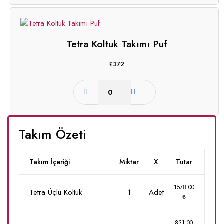
Tetra Koltuk Takımı Puf
£
372
Takım Özeti
Takım İçeriği
Miktar
X
Tutar
1578.00
Tetra Üçlü Koltuk
1
Adet
₺
831.00