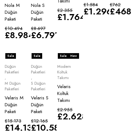
Takımı
£
1.584
£
762
Nola M
Nola S
£
1.296
£
468
£
2.355
Düğün
Düğün
£
1.764
Paketi
Paketi
£
10.494
£
8.697
£
8.984
£
6.791
Sale
Sale
Sale
New
Düğün
Düğün
Modern
Paketleri
Paketleri
Koltuk
,
,
Takımı
M Düğün
S Düğün
Velaris
Paketleri
Paketleri
Koltuk
Velaris M
Velaris S
Takımı
Düğün
Düğün
£
2.955
Paketi
Paketi
£
2.628
£
15.173
£
12.165
£
14.135
£
10.583