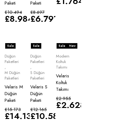
£
1.764
Paketi
Paketi
£
10.494
£
8.697
£
8.984
£
6.791
Sale
Sale
Sale
New
Düğün
Düğün
Modern
Paketleri
Paketleri
Koltuk
,
,
Takımı
M Düğün
S Düğün
Velaris
Paketleri
Paketleri
Koltuk
Velaris M
Velaris S
Takımı
Düğün
Düğün
£
2.955
Paketi
Paketi
£
2.628
£
15.173
£
12.165
£
14.135
£
10.583