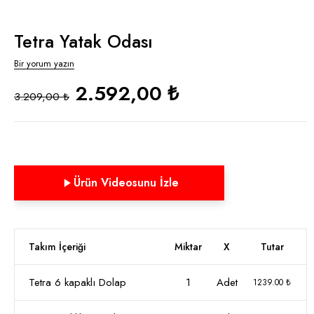
Tetra Yatak Odası
Bir yorum yazın
2.592,00 ₺
3.209,00 ₺
Ürün Videosunu İzle
Takım İçeriği
Miktar
X
Tutar
Tetra 6 kapaklı Dolap
1
Adet
1239.00 ₺