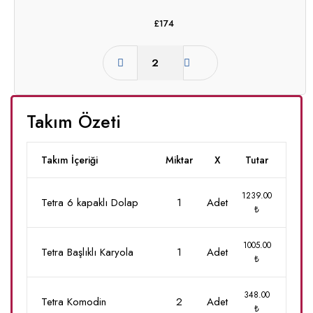
£
174
Takım Özeti
Takım İçeriği
Miktar
X
Tutar
1239.00
Tetra 6 kapaklı Dolap
1
Adet
₺
1005.00
Tetra Başlıklı Karyola
1
Adet
₺
348.00
Tetra Komodin
2
Adet
₺