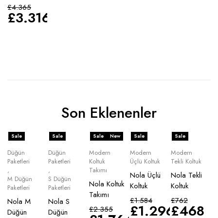
£
4.365
£
3.316
Son Eklenenler
Sale
Sale
Sale
New
Sale
Sale
Düğün
Düğün
Modern
Modern
Modern
Paketleri
Paketleri
Koltuk
Üçlü Koltuk
Tekli Koltuk
,
,
Takımı
Nola Üçlü
Nola Tekli
M Düğün
S Düğün
Nola Koltuk
Koltuk
Koltuk
Paketleri
Paketleri
Takımı
£
1.584
£
762
Nola M
Nola S
£
1.296
£
468
£
2.355
Düğün
Düğün