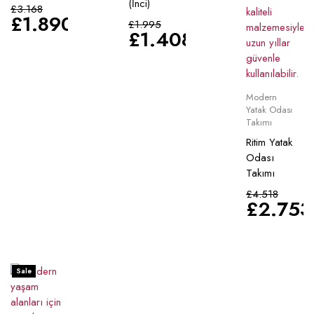
(İnci)
£
3.168
£
1.890
£
1.995
£
1.408
Modern
Yatak Odası
Takımı
Ritim Yatak
Odası
Takımı
£
4.518
£
2.753
Sale