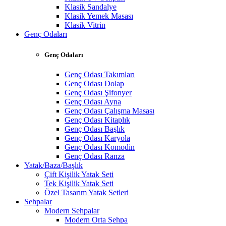
Klasik Sandalye
Klasik Yemek Masası
Klasik Vitrin
Genç Odaları
Genç Odaları
Genç Odası Takımları
Genç Odası Dolap
Genç Odası Şifonyer
Genç Odası Ayna
Genç Odası Çalışma Masası
Genç Odası Kitaplık
Genç Odası Başlık
Genç Odası Karyola
Genç Odası Komodin
Genç Odası Ranza
Yatak/Baza/Başlık
Çift Kişilik Yatak Seti
Tek Kişilik Yatak Seti
Özel Tasarım Yatak Setleri
Sehpalar
Modern Sehpalar
Modern Orta Sehpa