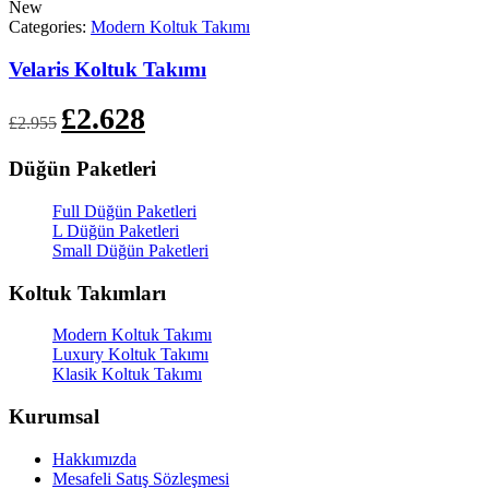
New
Categories:
Modern Koltuk Takımı
Velaris Koltuk Takımı
Orijinal
Şu
£
2.628
£
2.955
fiyat:
andaki
£2.955.
fiyat:
Düğün Paketleri
£2.628.
Full Düğün Paketleri
L Düğün Paketleri
Small Düğün Paketleri
Koltuk Takımları
Modern Koltuk Takımı
Luxury Koltuk Takımı
Klasik Koltuk Takımı
Kurumsal
Hakkımızda
Mesafeli Satış Sözleşmesi