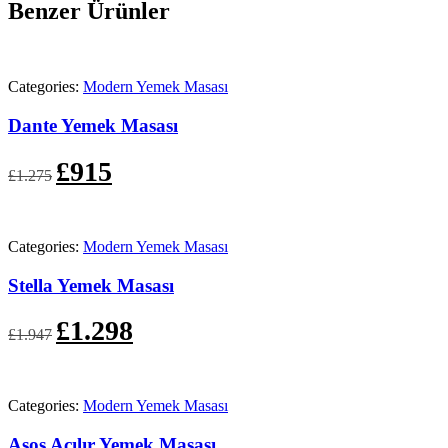
Benzer Ürünler
Categories:
Modern Yemek Masası
Dante Yemek Masası
Orijinal
Şu
£
915
£
1.275
fiyat:
andaki
£1.275.
fiyat:
£915.
Categories:
Modern Yemek Masası
Stella Yemek Masası
Orijinal
Şu
£
1.298
£
1.947
fiyat:
andaki
£1.947.
fiyat:
£1.298.
Categories:
Modern Yemek Masası
Asos Açılır Yemek Masası