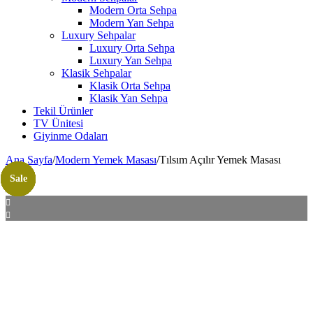
Modern Orta Sehpa
Modern Yan Sehpa
Luxury Sehpalar
Luxury Orta Sehpa
Luxury Yan Sehpa
Klasik Sehpalar
Klasik Orta Sehpa
Klasik Yan Sehpa
Tekil Ürünler
TV Ünitesi
Giyinme Odaları
Ana Sayfa
/
Modern Yemek Masası
/
Tılsım Açılır Yemek Masası
Sale
Sale
Sale
Sale
Sale
Sale
Sale
Sale
Sale
Sale
Sale
Sale
Sale
Sale