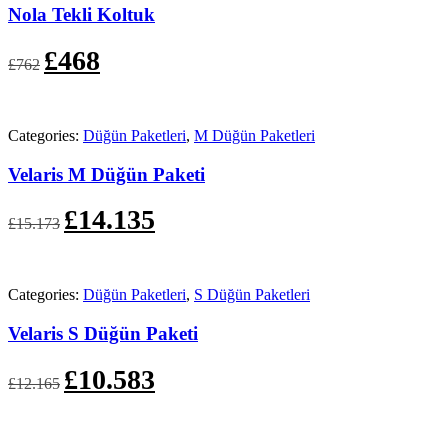
Nola Tekli Koltuk
Orijinal
Şu
£
468
£
762
fiyat:
andaki
£762.
fiyat:
£468.
Categories:
Düğün Paketleri
,
M Düğün Paketleri
Velaris M Düğün Paketi
Orijinal
Şu
£
14.135
£
15.173
fiyat:
andaki
£15.173.
fiyat:
£14.135.
Categories:
Düğün Paketleri
,
S Düğün Paketleri
Velaris S Düğün Paketi
Orijinal
Şu
£
10.583
£
12.165
fiyat:
andaki
£12.165.
fiyat:
£10.583.