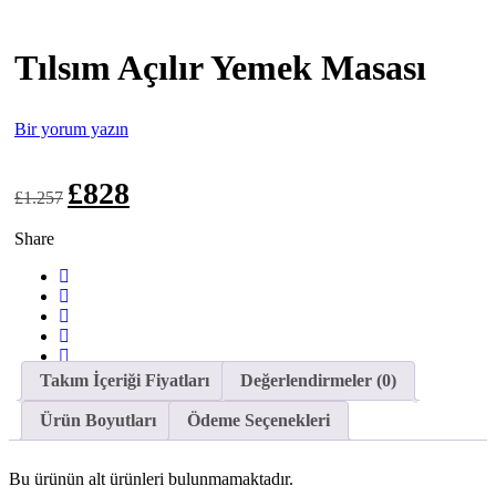
Tılsım Açılır Yemek Masası
Bir yorum yazın
Orijinal
Şu
£
828
£
1.257
fiyat:
andaki
£1.257.
fiyat:
Share
£828.
Takım İçeriği Fiyatları
Değerlendirmeler (0)
Ürün Boyutları
Ödeme Seçenekleri
Bu ürünün alt ürünleri bulunmamaktadır.