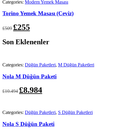
Categories:
Modern Yemek Masası
Torino Yemek Masası (Ceviz)
Orijinal
Şu
£
255
£
509
fiyat:
andaki
£509.
fiyat:
Son Eklenenler
£255.
Categories:
Düğün Paketleri
,
M Düğün Paketleri
Nola M Düğün Paketi
Orijinal
Şu
£
8.984
£
10.494
fiyat:
andaki
£10.494.
fiyat:
£8.984.
Categories:
Düğün Paketleri
,
S Düğün Paketleri
Nola S Düğün Paketi