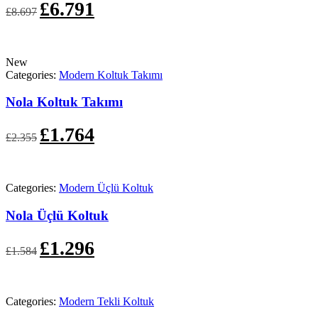
Orijinal
Şu
£
6.791
£
8.697
fiyat:
andaki
£8.697.
fiyat:
£6.791.
New
Categories:
Modern Koltuk Takımı
Nola Koltuk Takımı
Orijinal
Şu
£
1.764
£
2.355
fiyat:
andaki
£2.355.
fiyat:
£1.764.
Categories:
Modern Üçlü Koltuk
Nola Üçlü Koltuk
Orijinal
Şu
£
1.296
£
1.584
fiyat:
andaki
£1.584.
fiyat:
£1.296.
Categories:
Modern Tekli Koltuk