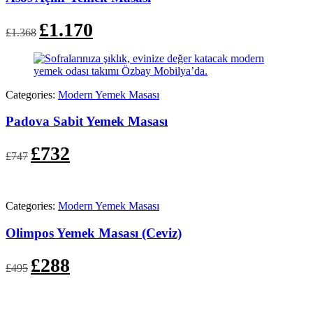
Orijinal
Şu
£
1.170
£
1.368
fiyat:
andaki
£1.368.
fiyat:
£1.170.
Categories:
Modern Yemek Masası
Padova Sabit Yemek Masası
Orijinal
Şu
£
732
£
747
fiyat:
andaki
£747.
fiyat:
£732.
Categories:
Modern Yemek Masası
Olimpos Yemek Masası (Ceviz)
Orijinal
Şu
£
288
£
495
fiyat:
andaki
£495.
fiyat:
£288.