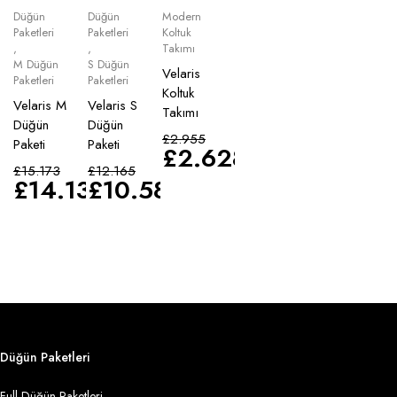
Düğün
Düğün
Modern
Paketleri
Paketleri
Koltuk
,
,
Takımı
M Düğün
S Düğün
Velaris
Paketleri
Paketleri
Koltuk
Velaris M
Velaris S
Takımı
Düğün
Düğün
£
2.955
Paketi
Paketi
£
2.628
£
15.173
£
12.165
£
14.135
£
10.583
Düğün Paketleri
Full Düğün Paketleri