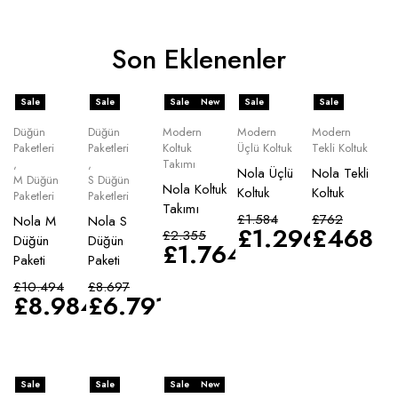
Son Eklenenler
Sale
Sale
Sale
New
Sale
Sale
Düğün
Düğün
Modern
Modern
Modern
Paketleri
Paketleri
Koltuk
Üçlü Koltuk
Tekli Koltuk
,
,
Takımı
Nola Üçlü
Nola Tekli
M Düğün
S Düğün
Nola Koltuk
Koltuk
Koltuk
Paketleri
Paketleri
Takımı
£
1.584
£
762
Nola M
Nola S
£
1.296
£
468
£
2.355
Düğün
Düğün
£
1.764
Paketi
Paketi
£
10.494
£
8.697
£
8.984
£
6.791
Sale
Sale
Sale
New