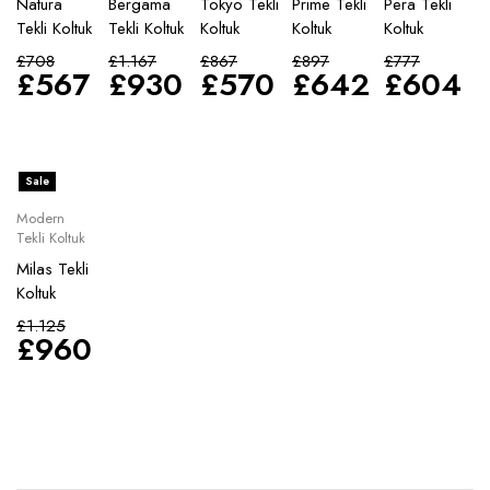
Natura
Bergama
Tokyo Tekli
Prime Tekli
Pera Tekli
Tekli Koltuk
Tekli Koltuk
Koltuk
Koltuk
Koltuk
£
708
£
1.167
£
867
£
897
£
777
£
567
£
930
£
570
£
642
£
604
Sale
Modern
Tekli Koltuk
Milas Tekli
Koltuk
£
1.125
£
960