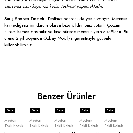
olursanız olun kapınıza kadar teslimat yapılmaktadır.
Satış Sonrası Destek:
Teslimat sonrası da yanınızdayız. Memnun
kalmadığınız bir durum olursa bize bildirmeniz yeterli. Çözüm
süreci hemen başlatılır ve kısa sürede memnuniyetiniz sağlanır. Bu
ürünü 2 yıl boyunca Özbay Mobilya garantisiyle güvenle
kullanabilirsiniz.
Benzer Ürünler
Sale
Sale
Sale
Sale
Sale
Modern
Modern
Modern
Modern
Modern
Tekli Koltuk
Tekli Koltuk
Tekli Koltuk
Tekli Koltuk
Tekli Koltuk