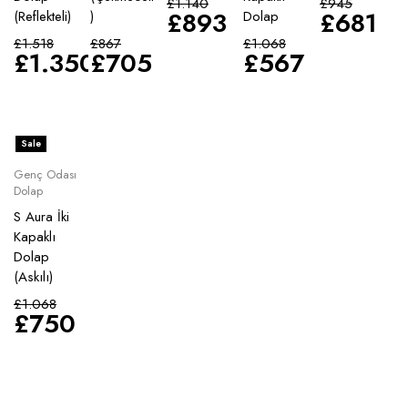
£
1.140
£
945
£
893
£
681
(Reflekteli)
)
Dolap
£
1.518
£
867
£
1.068
£
1.350
£
705
£
567
Sale
Genç Odası
Dolap
S Aura İki
Kapaklı
Dolap
(Askılı)
£
1.068
£
750