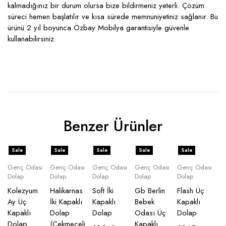
kalmadığınız bir durum olursa bize bildirmeniz yeterli. Çözüm
süreci hemen başlatılır ve kısa sürede memnuniyetiniz sağlanır. Bu
ürünü 2 yıl boyunca Özbay Mobilya garantisiyle güvenle
kullanabilirsiniz.
Benzer Ürünler
Sale
Sale
Sale
Sale
Sale
Genç Odası
Genç Odası
Genç Odası
Genç Odası
Genç Odası
Dolap
Dolap
Dolap
Dolap
Dolap
Kolezyum
Halikarnas
Soft İki
Gb Berlin
Flash Üç
Ay Üç
İki Kapaklı
Kapaklı
Bebek
Kapaklı
Kapaklı
Dolap
Dolap
Odası Üç
Dolap
Dolap
(Çekmeceli
Kapaklı