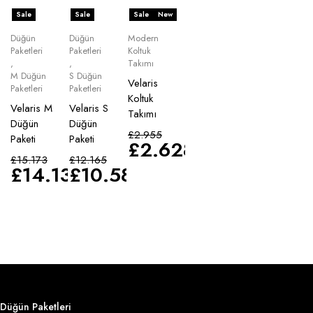
Sale
Sale
Sale
New
Düğün
Düğün
Modern
Paketleri
Paketleri
Koltuk
,
,
Takımı
M Düğün
S Düğün
Velaris
Paketleri
Paketleri
Koltuk
Velaris M
Velaris S
Takımı
Düğün
Düğün
£
2.955
Paketi
Paketi
£
2.628
£
15.173
£
12.165
£
14.135
£
10.583
Düğün Paketleri