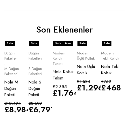
Son Eklenenler
Sale
Sale
Sale
New
Sale
Sale
Düğün
Düğün
Modern
Modern
Modern
Paketleri
Paketleri
Koltuk
Üçlü Koltuk
Tekli Koltuk
,
,
Takımı
Nola Üçlü
Nola Tekli
M Düğün
S Düğün
Nola Koltuk
Koltuk
Koltuk
Paketleri
Paketleri
Takımı
£
1.584
£
762
Nola M
Nola S
£
1.296
£
468
£
2.355
Düğün
Düğün
£
1.764
Paketi
Paketi
£
10.494
£
8.697
£
8.984
£
6.791