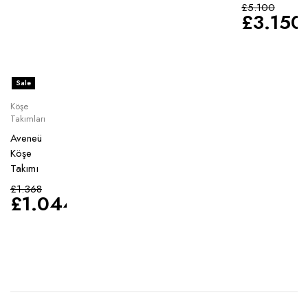
£
5.100
£
3.150
Sale
Köşe
Takımları
Aveneü
Köşe
Takımı
£
1.368
£
1.044