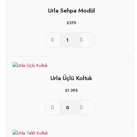
Urla Sehpa Modül
£
375
Urla Üçlü Koltuk
£
1.395