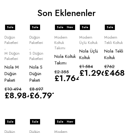
Son Eklenenler
Sale
Sale
Sale
New
Sale
Sale
Düğün
Düğün
Modern
Modern
Modern
Paketleri
Paketleri
Koltuk
Üçlü Koltuk
Tekli Koltuk
,
,
Takımı
Nola Üçlü
Nola Tekli
M Düğün
S Düğün
Nola Koltuk
Koltuk
Koltuk
Paketleri
Paketleri
Takımı
£
1.584
£
762
Nola M
Nola S
£
1.296
£
468
£
2.355
Düğün
Düğün
£
1.764
Paketi
Paketi
£
10.494
£
8.697
£
8.984
£
6.791
Sale
Sale
Sale
New
Düğün
Düğün
Modern