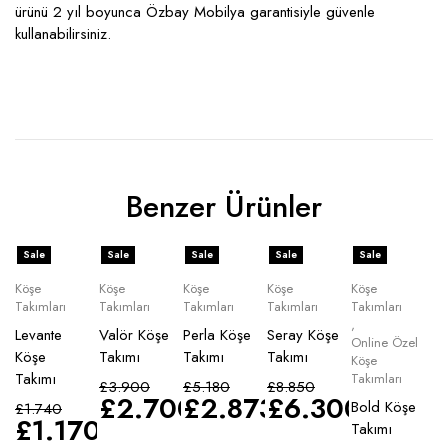
ürünü 2 yıl boyunca Özbay Mobilya garantisiyle güvenle
kullanabilirsiniz.
Benzer Ürünler
Sale
Sale
Sale
Sale
Sale
Köşe
Köşe
Köşe
Köşe
Köşe
Takımları
Takımları
Takımları
Takımları
Takımları
,
Levante
Valör Köşe
Perla Köşe
Seray Köşe
Online Özel
Köşe
Takımı
Takımı
Takımı
Köşe
Takımı
Takımları
£
3.900
£
5.180
£
8.850
£
2.700
£
2.873
£
6.300
Bold Köşe
£
1.740
£
1.170
Takımı