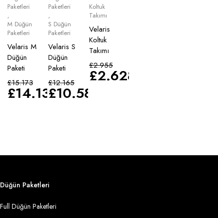
Paketleri
Paketleri
Koltuk
,
,
Takımı
M Düğün
S Düğün
Velaris
Paketleri
Paketleri
Koltuk
Velaris M
Velaris S
Takımı
Düğün
Düğün
£
2.955
Paketi
Paketi
£
2.628
£
15.173
£
12.165
£
14.135
£
10.583
Düğün Paketleri
Full Düğün Paketleri