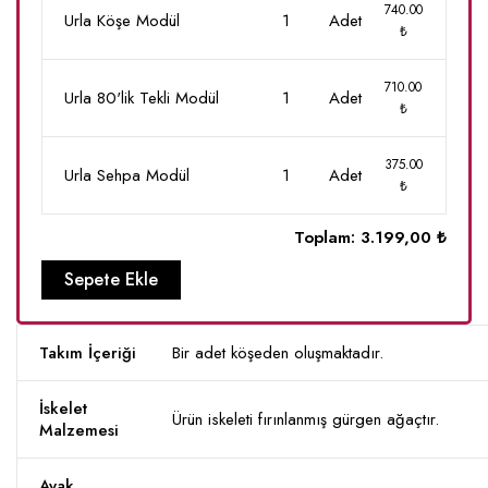
740.00
Urla Köşe Modül
1
Adet
₺
710.00
Urla 80'lik Tekli Modül
1
Adet
₺
375.00
Urla Sehpa Modül
1
Adet
₺
Toplam:
3.199,00 ₺
Sepete Ekle
Takım İçeriği
Bir adet köşeden oluşmaktadır.
İskelet
Ürün iskeleti fırınlanmış gürgen ağaçtır.
Malzemesi
Ayak