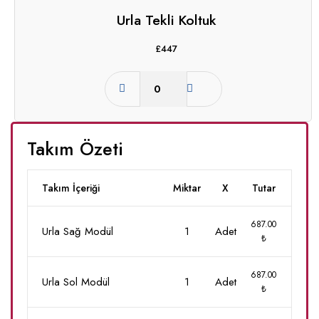
Urla Tekli Koltuk
£
447
Takım Özeti
Takım İçeriği
Miktar
X
Tutar
687.00
Urla Sağ Modül
1
Adet
₺
687.00
Urla Sol Modül
1
Adet
₺