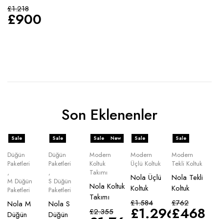
£
1.218
£
900
Son Eklenenler
Sale
Sale
Sale
New
Sale
Sale
Düğün
Düğün
Modern
Modern
Modern
Paketleri
Paketleri
Koltuk
Üçlü Koltuk
Tekli Koltuk
,
,
Takımı
Nola Üçlü
Nola Tekli
M Düğün
S Düğün
Nola Koltuk
Koltuk
Koltuk
Paketleri
Paketleri
Takımı
£
1.584
£
762
Nola M
Nola S
£
1.296
£
468
£
2.355
Düğün
Düğün