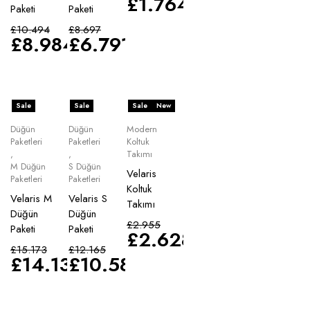
£
1.764
Paketi
Paketi
£
10.494
£
8.697
£
8.984
£
6.791
Sale
Sale
Sale
New
Düğün
Düğün
Modern
Paketleri
Paketleri
Koltuk
,
,
Takımı
M Düğün
S Düğün
Velaris
Paketleri
Paketleri
Koltuk
Velaris M
Velaris S
Takımı
Düğün
Düğün
£
2.955
Paketi
Paketi
£
2.628
£
15.173
£
12.165
£
14.135
£
10.583