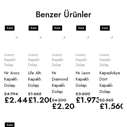
Benzer Ürünler
Sale
Sale
Sale
Sale
Sale
Luxury
Luxury
Luxury
Luxury
Luxury
Kapaklı
Kapaklı
Kapaklı
Kapaklı
Kapaklı
Dolap
Dolap
Dolap
Dolap
Dolap
Nr Asos
Life Altı
Nr
Nr Leon
Kapadokya
Kapaklı
Kapaklı
Diamond
Kapaklı
Dört
Dolap
Dolap
Kapaklı
Dolap
Kapaklı
Dolap
Dolap
£
4.794
£
1.665
£
3.600
£
2.445
£
1.200
£
1.973
£
4.200
£
2.565
£
2.208
£
1.560
Sale