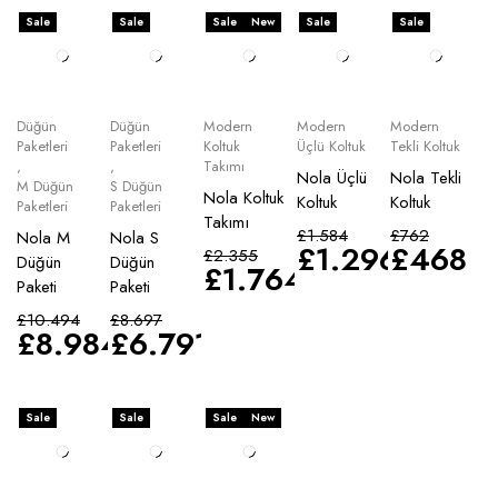
Sale
Sale
Sale
New
Sale
Sale
Düğün
Düğün
Modern
Modern
Modern
Paketleri
Paketleri
Koltuk
Üçlü Koltuk
Tekli Koltuk
,
,
Takımı
Nola Üçlü
Nola Tekli
M Düğün
S Düğün
Nola Koltuk
Koltuk
Koltuk
Paketleri
Paketleri
Takımı
£
1.584
£
762
Nola M
Nola S
£
1.296
£
468
£
2.355
Düğün
Düğün
£
1.764
Paketi
Paketi
£
10.494
£
8.697
£
8.984
£
6.791
Sale
Sale
Sale
New