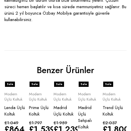
kalmadığınız bir durum olursa bize bildirmeniz yeterli. Çözüm
süreci hemen başlatılır ve kısa sürede memnuniyetiniz sağlanır. Bu
ürünü 2 yıl boyunca Özbay Mobilya garantisiyle güvenle
kullanabilirsiniz.
Benzer Ürünler
Sale
Sale
Sale
Sale
Sale
Modern
Modern
Modern
Modern
Modern
Üçlü Koltuk
Üçlü Koltuk
Üçlü Koltuk
Üçlü Koltuk
Üçlü Koltuk
Lenda Üçlü
Prime Üçlü
Madrid
Madrid
Trend Üçlü
Koltuk
Koltuk
Üçlü Koltuk
Üçlü
Koltuk
Sehpalı
£
1.049
£
1.797
£
1.959
£
2.037
£
864
£
1.539
£
1.239
£
1.800
Koltuk