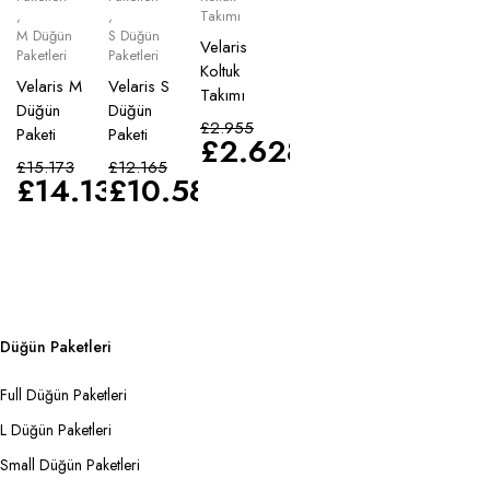
,
,
Takımı
M Düğün
S Düğün
Velaris
Paketleri
Paketleri
Koltuk
Velaris M
Velaris S
Takımı
Düğün
Düğün
£
2.955
Paketi
Paketi
£
2.628
£
15.173
£
12.165
£
14.135
£
10.583
Düğün Paketleri
Full Düğün Paketleri
L Düğün Paketleri
Small Düğün Paketleri