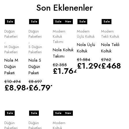
Son Eklenenler
Sale
Sale
Sale
New
Sale
Sale
Düğün
Düğün
Modern
Modern
Modern
Paketleri
Paketleri
Koltuk
Üçlü Koltuk
Tekli Koltuk
,
,
Takımı
Nola Üçlü
Nola Tekli
M Düğün
S Düğün
Nola Koltuk
Koltuk
Koltuk
Paketleri
Paketleri
Takımı
£
1.584
£
762
Nola M
Nola S
£
1.296
£
468
£
2.355
Düğün
Düğün
£
1.764
Paketi
Paketi
£
10.494
£
8.697
£
8.984
£
6.791
Sale
Sale
Sale
New
Düğün
Düğün
Modern
Paketleri
Paketleri
Koltuk