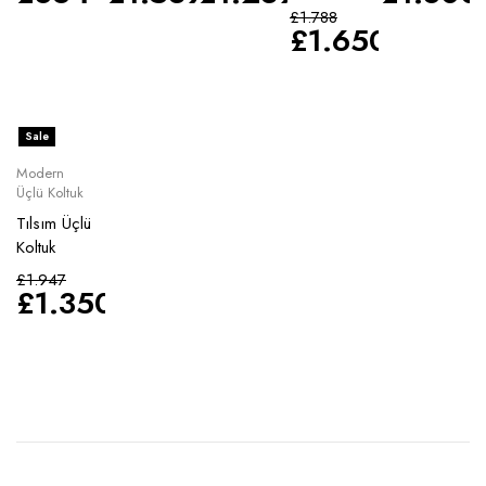
£
1.788
£
1.650
Sale
Modern
Üçlü Koltuk
Tılsım Üçlü
Koltuk
£
1.947
£
1.350